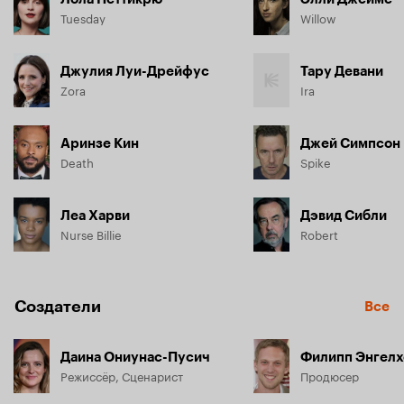
Tuesday
Willow
Джулия Луи-Дрейфус
Тару Девани
Zora
Ira
Аринзе Кин
Джей Симпсон
Death
Spike
Леа Харви
Дэвид Сибли
Nurse Billie
Robert
Создатели
Все
Даина Ониунас-Пусич
Филипп Энгел
Режиссёр, Сценарист
Продюсер