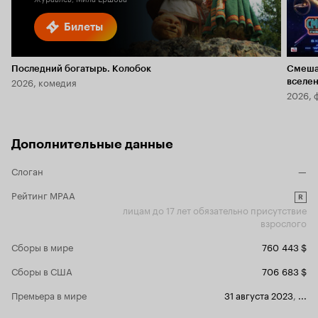
Билеты
Последний богатырь. Колобок
Смеша
2026, комедия
вселе
2026, 
Дополнительные данные
Слоган
—
Рейтинг MPAA
R
лицам до 17 лет обязательно присутствие
взрослого
Сборы в мире
760 443 $
Сборы в США
706 683 $
Премьера в мире
31 августа 2023
,
...