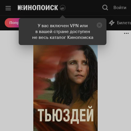
Войти
Онлайн-кинотеатр
Билет
Попробовать Плюс
У вас включен VPN или
в вашей стране доступен
не весь каталог Кинопоиска