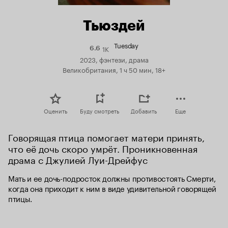
Тьюздей
Tuesday
1K
Рейтинг
6.6
Кинопоиска
2023, фэнтези, драма
6.6
Великобритания, 1 ч 50 мин, 18+
Оценить
Буду смотреть
Добавить
Еще
Говорящая птица помогает матери принять, 
что её дочь скоро умрёт. Проникновенная 
драма с Джулией Луи-Дрейфус
Мать и ее дочь-подросток должны противостоять Смерти, 
когда она приходит к ним в виде удивительной говорящей 
птицы.