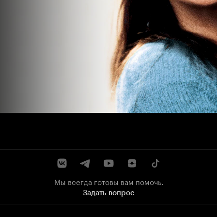
Мы всегда готовы вам помочь.
Задать вопрос