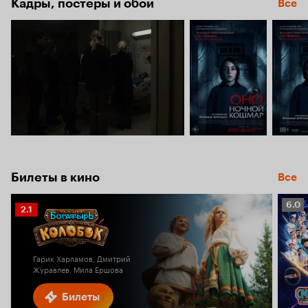
Кадры, постеры и обои
Все
Билеты в кино
Все
Рейт
6.0
Рейтинг
2.1
Кино
Кинопоиска
6.0
2.1
Гарик Харламов, Дмитрий
Журавлев, Мила Ершова
Билеты