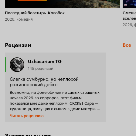
Последний богатырь. Колобок
Смеша
2026, комедия
вселе
2026, 
Рецензии
Все
Uzhasarium TG
145 рецензий
Слегка сумбурно, но неплохой
режиссерский дебют
Возможно, на фоне обилия не самых страшных
начала 2026-го хорроров, этот фильм
показался мне даже неплохим. СЮЖЕТ Сара —
художница, живущая с сыном в доме матери. В
свой дом она вернуться не может из-за тяжелых
Читать рецензию
переживаний: её дочь погибла в
автокатастрофе, а муж находится в коме. Мужа,
к слову, нисколечко не жаль — он та еще с.., и
именно из-за него погибла дочь. Сара рисует
Знаете ли вы что...