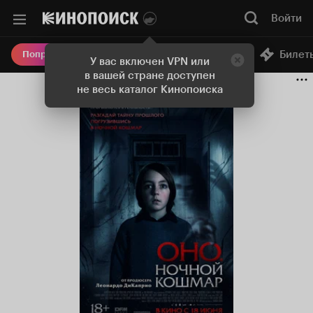
Войти
Онлайн-кинотеатр
Билет
Попробовать Плюс
У вас включен VPN или
в вашей стране доступен
не весь каталог Кинопоиска