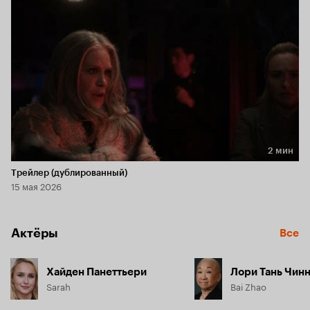
2 мин
Длительность 2 мин
Трейлер (дублированный)
15 мая 2026
Актёры
Все
Хайден Панеттьери
Лори Тань Чин
Sarah
Bai Zhao