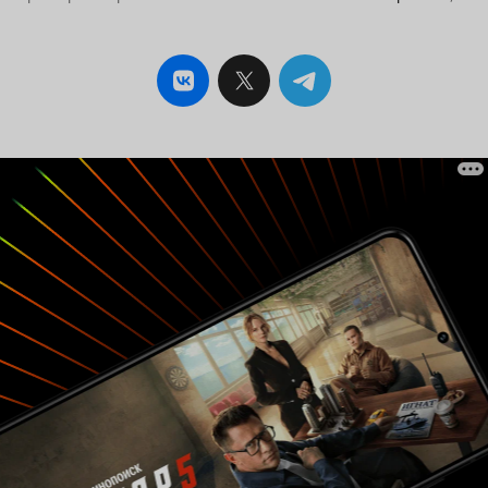
Совершенно непонятно, откуда ждать беды. То
ли сумасшедшая мамаша выкинет что-то, то ли
Сара во сне чего натворит, а тут еще и у сына
сомнамбулизм… А может, черная душа мужа,
еще не отправившегося в ад, устроит тут
веселье «мама, не горюй». Да и немного
шьямалановщины подмешали — настоящая
правда скрыта, её старательно замели под
ковер, но она того гляди и вылезет наружу.
Ужас тут нагнетают медленно. Представьте, что
ваши самые жуткие кошмары могут убить. Не
метафорически, а буквально. Да тут нет рек
крови, монстров; призраки немного есть, но в
основе — психоделика, переплетение
прошлого, настоящего, сна и реальности без
четких границ. Все намеренно сбивает с толку,
и даже в конце остается какая-то
недосказанность. Вроде как “А что, если
правда — не то, что помнишь, а то, что
боишься вспомнить?” ВЕРДИКТ Вообще,
получилось крепко. Возможно, тот же
Шьямалан смог бы закрутить интригу поглубже
и устроить в финале более яркий взрыв,
перевернув всё с ног на голову. Больше