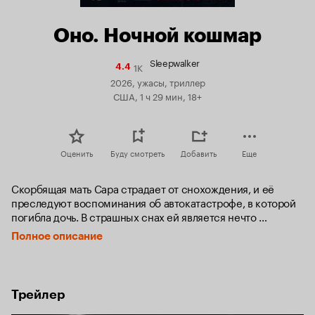
Оно. Ночной кошмар
Sleepwalker
1K
Рейтинг
4.4
Кинопоиска
2026, ужасы, триллер
4.4
США, 1 ч 29 мин, 18+
Оценить
Буду смотреть
Добавить
Еще
Скорбящая мать Сара страдает от снохождения, и её 
преследуют воспоминания об автокатастрофе, в которой 
погибла дочь. В страшных снах ей является нечто 
неописуемое и жуткое. Когда страшные сны Сары 
Полное описание
начинают прорываться в реальность и угрожать ее сыну, 
она понимает, что нужно разгадать тайну прошлого, 
погрузившись в ночной кошмар.
Трейлер