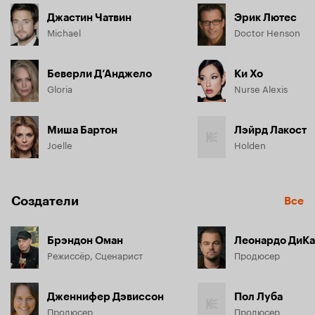
Джастин Чатвин
Эрик Лютес
Michael
Doctor Henson
Беверли Д’Анджело
Ки Хо
Gloria
Nurse Alexis
Миша Бартон
Лэйрд Лакост
Joelle
Holden
Создатели
Все
Брэндон Оман
Леонардо ДиК
Режиссёр, Сценарист
Продюсер
Дженнифер Дэвиссон
Пол Луба
Продюсер
Продюсер