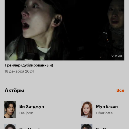
2 мин
Длительность 2 мин
Трейлер (дублированный)
18 декабря 2024
Актёры
Все
Ви Ха-джун
Мун Е-вон
Ha-joon
Charlotte