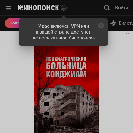
Войти
Онлайн-кинотеатр
Билет
Попробовать Плюс
У вас включен VPN или
в вашей стране доступен
не весь каталог Кинопоиска