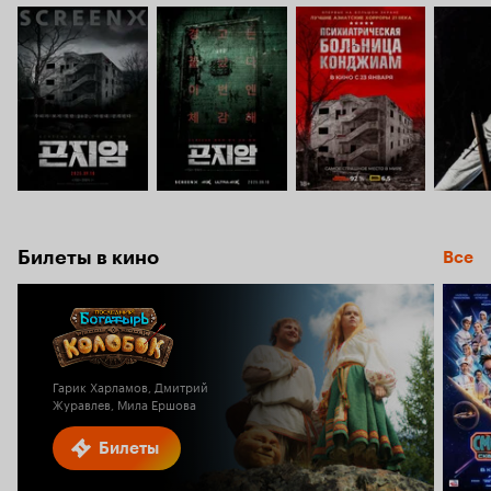
Билеты в кино
Все
Гарик Харламов, Дмитрий
Журавлев, Мила Ершова
Билеты