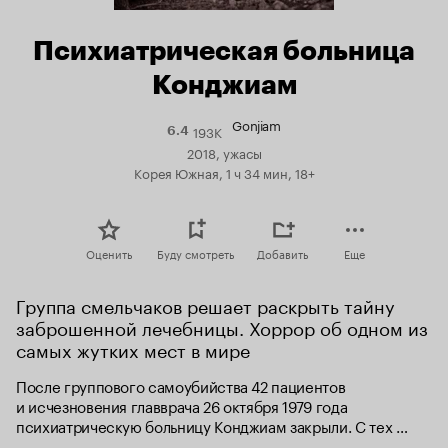
Психиатрическая больница
Конджиам
Gonjiam
193K
Рейтинг
6.4
Кинопоиска
2018, ужасы
6.4
Корея Южная, 1 ч 34 мин, 18+
Оценить
Буду смотреть
Добавить
Еще
Группа смельчаков решает раскрыть тайну 
заброшенной лечебницы. Хоррор об одном из 
самых жутких мест в мире
После группового самоубийства 42 пациентов 
и исчезновения главврача 26 октября 1979 года 
психиатрическую больницу Конджиам закрыли. С тех 
пор это место притягивает любителей пощекотать нервы, 