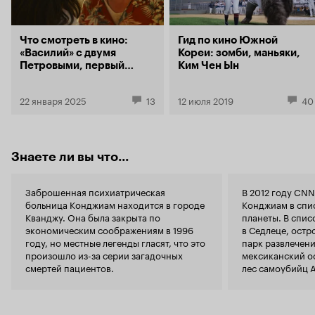
Что смотреть в кино:
Гид по кино Южной
«Василий» с двумя
Кореи: зомби, маньяки,
Петровыми, первый
Ким Чен Ын
хоррор Содерберга и
турецкий «Холоп»
22 января 2025
13
12 июля 2019
40
Знаете ли вы что...
Заброшенная психиатрическая
В 2012 году CN
больница Конджиам находится в городе
Конджиам в спис
Кванджу. Она была закрыта по
планеты. В спис
экономическим соображениям в 1996
в Седлеце, ост
году, но местные легенды гласят, что это
парк развлечени
произошло из-за серии загадочных
мексиканский о
смертей пациентов.
лес самоубийц А
в Того. С тех по
туристов со всег