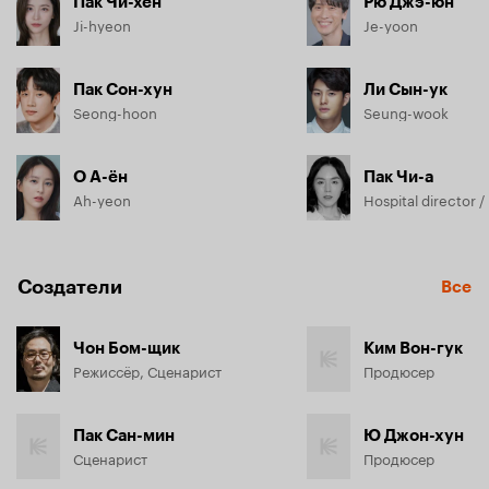
Пак Чи-хён
Рю Джэ-юн
Ji-hyeon
Je-yoon
Пак Сон-хун
Ли Сын-ук
Seong-hoon
Seung-wook
О А-ён
Пак Чи-а
Ah-yeon
Создатели
Все
Чон Бом-щик
Ким Вон-гук
Режиссёр, Сценарист
Продюсер
Пак Сан-мин
Ю Джон-хун
Сценарист
Продюсер