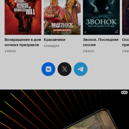
Возвращение в дом
Красавчики
Звонок. Последняя
Осо
комедия
ночных призраков
сессия
при
ужасы
ужасы
ужа