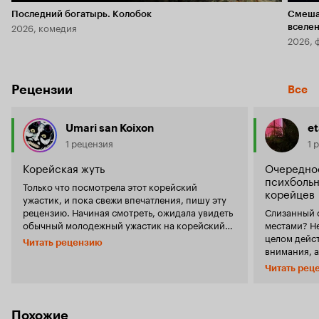
Последний богатырь. Колобок
Смеша
2026, комедия
вселе
2026, 
Рецензии
Все
Umari san Koixon
e
1 рецензия
1 
Корейская жуть
Очередно
психбольн
Только что посмотрела этот корейский
корейцев
ужастик, и пока свежи впечатления, пишу эту
рецензию. Начиная смотреть, ожидала увидеть
Слизанный 
обычный молодежный ужастик на корейский
местами? Не
лад, и начало оправдывало ожидания. Семеро
целом дейс
Читать рецензию
молодых людей собираются посетить
внимания, 
заброшку, что бы снять ролик, выложить его на
хоррором жа
Читать рец
Ютуб и заработать денег, обычный сюжет.
чего любите
Фильм идет практически постоянно в режиме
банально ни
съемки от первого лица, что мне особо
взбудоражи
никогда не нравилось, но тут неожиданно
нервы, погр
Похожие