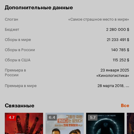
Дополнительные данные
Слоган
«Самое страшное место в мире»
Бюджет
2 280 000 $
Сборы в мире
21 233 491 $
Сборы в России
140 785 $
Сборы в США
115 252 $
Премьера в
23 января 2025
России
«Кинологистика»
Премьера в мире
28 марта 2018
,
...
Связанные
Все
Рейтинг
Рейтинг
Рейтинг
4.7
6.4
5.7
Кинопоиска
Кинопоиска
Кинопоиска
4.7
6.4
5.7