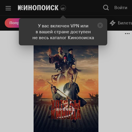
Войти
Онлайн-кинотеатр
Билет
Попробовать Плюс
У вас включен VPN или
в вашей стране доступен
не весь каталог Кинопоиска