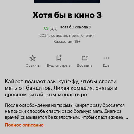
Хотя бы в кино 3
Хотя бы кинода 3
56K
Рейтинг
7.3
Кинопоиска
2024, комедия, приключения
7.3
Казахстан, 18+
Оценить
Буду смотреть
Добавить
Еще
Кайрат познает азы кунг-фу, чтобы спасти 
мать от бандитов. Лихая комедия, снятая в 
древнем китайском монастыре
После освобождения из тюрьмы Кайрат сразу бросается 
на поиски способа спасти свою больную мать. Диагноз 
врачей оказывается безжалостным: чтобы спасти жизнь 
матери, ему необходимо достать дорогостоящее 
Полное описание
медицинское оборудование из Китая и лекарства 