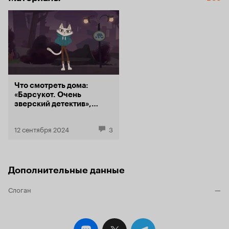
Что смотреть дома:
«Барсукот. Очень
зверский детектив»,
«Синяя тюрьма: Блю Лок»
и продолжение «Эмили в
12 сентября 2024
3
Париже»
Дополнительные данные
Слоган
—