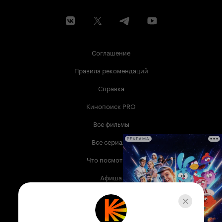
Соглашение
Правила рекомендаций
Справка
Кинопоиск PRO
Все фильмы
Все сериалы
РЕКЛАМА
Что посмотреть
Афиша
Музыка
Телепрограмма