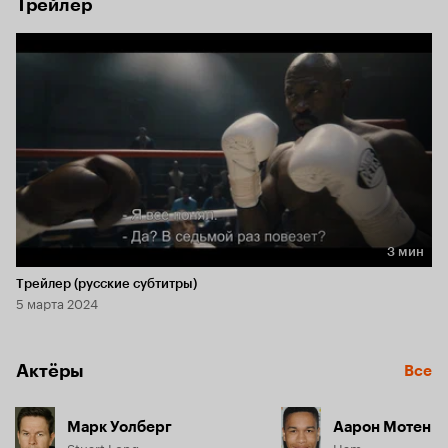
Трейлер
3 мин
Длительность 3 мин
Трейлер (русские субтитры)
5 марта 2024
Актёры
Все
Марк Уолберг
Аарон Мотен
Stuart Long
Ham