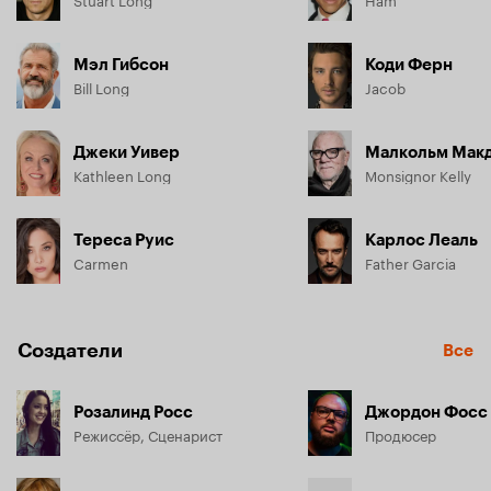
Мэл Гибсон
Коди Ферн
Bill Long
Jacob
Джеки Уивер
Малкольм Мак
Kathleen Long
Monsignor Kelly
Тереса Руис
Карлос Леаль
Carmen
Father Garcia
Создатели
Все
Розалинд Росс
Джордон Фосс
Режиссёр, Сценарист
Продюсер