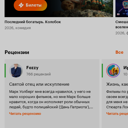
Билеты
Последний богатырь. Колобок
Смеша
2026, комедия
вселе
2026, 
Рецензии
Все
Fozzy
И
766 рецензий
10
Святой отец или искупление
Жизнь, ка
Марк Уолберг мне всегда нравился, у него не
Фильмы по 
мало хороших фильмов, но мне Марк больше
своем всегд
нравится, когда он исполняет роли обычных
для меня не
людей, будто полицейский ('День Патриота'),
Стюарта Лонга
будто военный ('Уцелевший'), будто обычный
начале глав
Читать рецензию
Читать рец
работяга ('Глубоководный горизонт'), бывший
себе. Родит
военный ('Стрелок'), спортсмен ('Боец'), также
бросает из 
Марк вполне неплох в семейных фильмах
боксером он