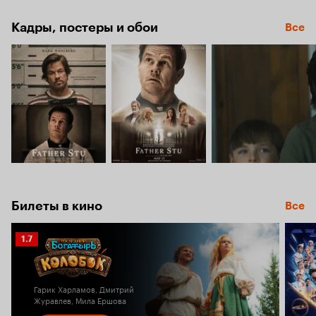
Кадры, постеры и обои
Все
Билеты в кино
Все
Рейтинг
1.7
Кинопоиска
1.7
Гарик Харламов, Дмитрий
Журавлев, Мила Ершова