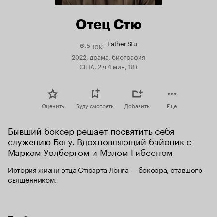
Отец Стю
Father Stu
10K
Рейтинг
6.5
Кинопоиска
2022, драма, биография
6.5
США, 2 ч 4 мин, 18+
Оценить
Буду смотреть
Добавить
Еще
Бывший боксер решает посвятить себя 
служению Богу. Вдохновляющий байопик с 
Марком Уолбергом и Мэлом Гибсоном
История жизни отца Стюарта Лонга — боксера, ставшего 
священником.