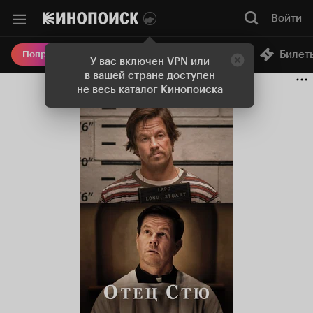
Войти
Онлайн-кинотеатр
Билет
Попробовать Плюс
У вас включен VPN или
в вашей стране доступен
не весь каталог Кинопоиска