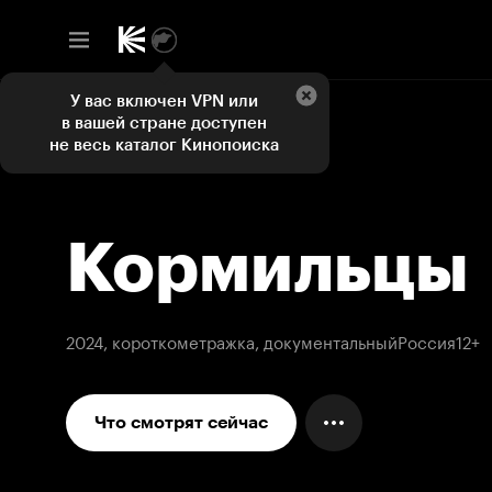
У вас включен VPN или
в вашей стране доступен
не весь каталог Кинопоиска
Кормильцы
2024, короткометражка, документальный
Россия
12+
Что смотрят сейчас