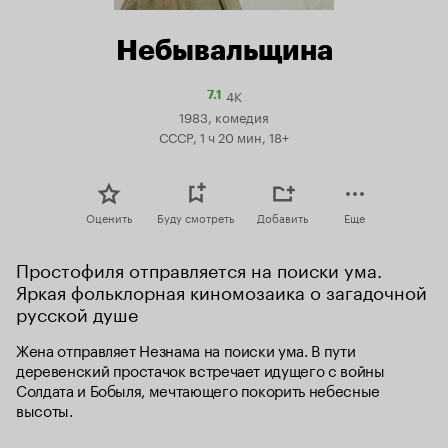
Небывальщина
4K
Рейтинг
7.1
Кинопоиска
1983, комедия
7.1
СССР, 1 ч 20 мин, 18+
Оценить
Буду смотреть
Добавить
Еще
Простофиля отправляется на поиски ума. 
Яркая фольклорная киномозаика о загадочной 
русской душе
Жена отправляет Незнама на поиски ума. В пути 
деревенский простачок встречает идущего с войны 
Солдата и Бобыля, мечтающего покорить небесные 
высоты.