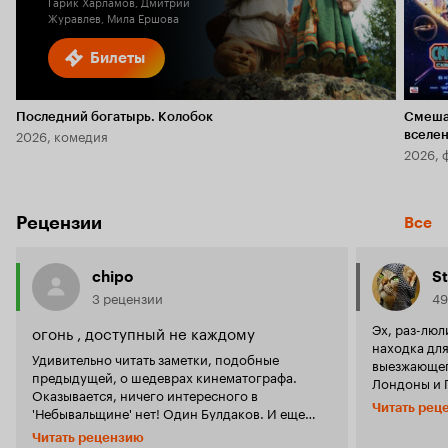
Гарик Харламов, Дмитрий
Журавлев, Мила Ершова
Билеты
Последний богатырь. Колобок
Смеша
2026, комедия
вселе
2026, 
Рецензии
Все
chipo
St
3 рецензии
49
Эх, раз-люли моя 
огонь , доступный не каждому
находка для
Удивительно читать заметки, подобные
выезжающег
предыдущей, о шедеврах кинематографа.
Лондоны и 
Оказывается, ничего интересного в
'Небывальщи
Читать рец
'Небывальщине' нет! Один Булдаков. И еще
косоворотк
это, оказывается, комедия. Нудная, правда.
руками маст
Читать рецензию
Смотреть, конечно, не стоит. Дорогой