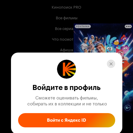
Кинопоиск PRO
Все фильмы
Все сериалы
РЕКЛАМА
Что посмотреть
Афиша
Музыка
Телепрограмма
Книги
Войдите в профиль
Служба поддержки
Сможете оценивать фильмы,

 собирать их в коллекции и не только
© 2003 —
2026
,
Кинопоиск
18
+
Проект компании
Войти с Яндекс ID