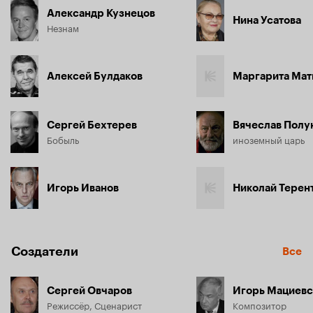
Александр Кузнецов
Нина Усатова
Незнам
Алексей Булдаков
Маргарита Мат
Сергей Бехтерев
Вячеслав Полу
Бобыль
иноземный царь
Игорь Иванов
Николай Терен
Создатели
Все
Сергей Овчаров
Игорь Мациевс
Режиссёр, Сценарист
Композитор