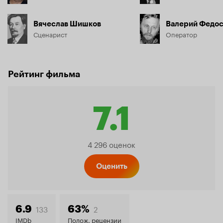
Вячеслав Шишков
Валерий Федо
Сценарист
Оператор
Рейтинг фильма
7.1
Рейтин
4 296 оценок
Кинопо
Оценить
7.1
133
2
6.9
63%
IMDb
Полож. рецензии