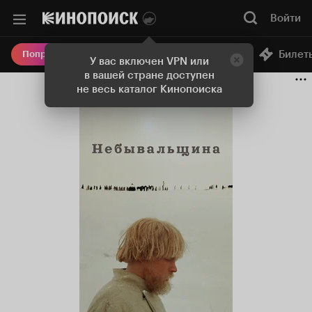
Войти
Онлайн-кинотеатр
Билет
Попробовать Плюс
У вас включен VPN или
в вашей стране доступен
не весь каталог Кинопоиска