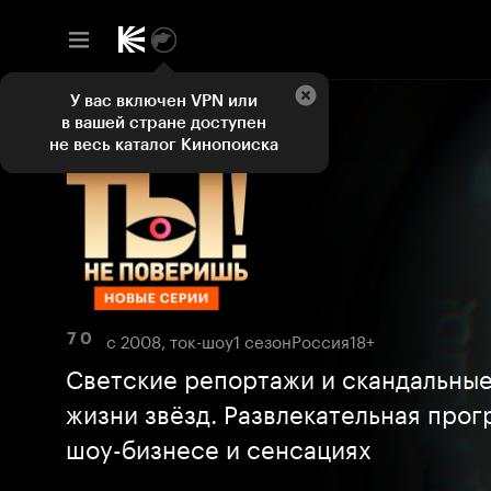
У вас включен VPN или
в вашей стране доступен
не весь каталог Кинопоиска
с 2008, ток-шоу
1 сезон
Россия
18+
7 0
Светские репортажи и скандальные
жизни звёзд. Развлекательная прог
шоу-бизнесе и сенсациях