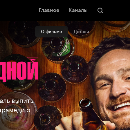
Главное
Каналы
О фильме
Детали
ель выпить
драмеди о