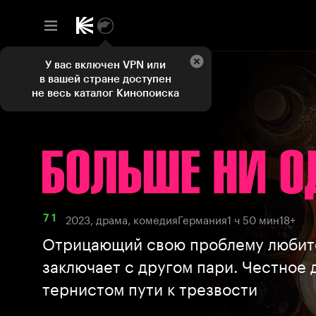
У вас включен VPN или
в вашей стране доступен
не весь каталог Кинопоиска
2023, драма, комедия
Германия
1 ч 50 мин
18+
7 1
Отрицающий свою проблему любит
заключает с другом пари. Честное 
тернистом пути к трезвости