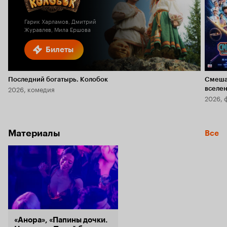
6.5
Гарик Харламов, Дмитрий
Журавлев, Мила Ершова
Билеты
Последний богатырь. Колобок
Смеша
2026, комедия
вселе
2026, 
Материалы
Все
«Анора», «Папины дочки.