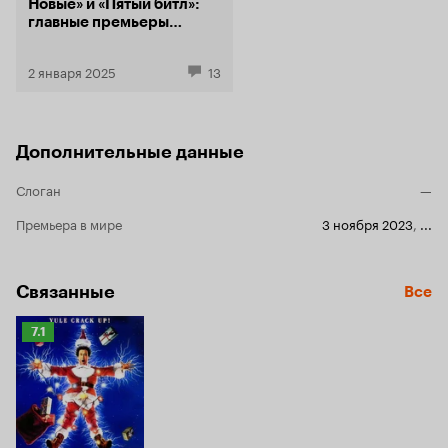
Новые» и «Пятый битл»:
главные премьеры
Кинопоиска в январе
2 января 2025
13
Дополнительные данные
Слоган
—
Премьера в мире
3 ноября 2023
,
...
Связанные
Все
Рейтинг
7.1
Кинопоиска
7.1