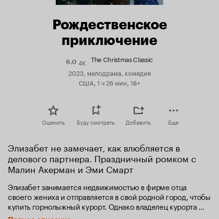
Рождественское
приключение
The Christmas Classic
4K
Рейтинг
6.0
Кинопоиска
2023, мелодрама, комедия
6.0
США, 1 ч 26 мин, 18+
Оценить
Буду смотреть
Добавить
Еще
Элизабет не замечает, как влюбляется в 
делового партнера. Праздничный ромком с 
Малин Акерман и Эми Смарт
Элизабет занимается недвижимостью в фирме отца 
своего жениха и отправляется в свой родной город, чтобы 
купить горнолыжный курорт. Однако владелец курорта 
Рэнди, старый школьный товарищ, не желает продавать 