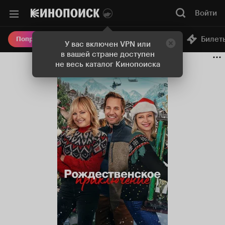
Войти
Онлайн-кинотеатр
Билет
Попробовать Плюс
У вас включен VPN или
в вашей стране доступен
не весь каталог Кинопоиска