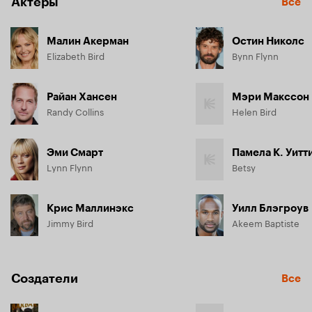
Актёры
Все
Малин Акерман
Остин Николс
Elizabeth Bird
Bynn Flynn
Райан Хансен
Мэри Макссон
Randy Collins
Helen Bird
Эми Смарт
Памела К. Уитт
Lynn Flynn
Betsy
Крис Маллинэкс
Уилл Блэгроув
Jimmy Bird
Akeem Baptiste
Создатели
Все