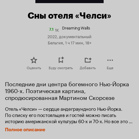
Сны отеля «Челси»
Dreaming Walls
1K
Рейтинг
7.1
Кинопоиска
2022, документальный
7.1
Бельгия, 1 ч 17 мин, 18+
Оценить
Буду смотреть
Добавить
Еще
Последние дни центра богемного Нью-Йорка 
1960-х. Поэтическая картина, 
спродюсированная Мартином Скорсезе
Отель «Челси» — сердце андеграундного Нью-Йорка. 
По списку его постояльцев и гостей можно писать 
историю американской культуры 60-х и 70-х. Но все это в 
прошлом — девелоперы собираются превратить 
Полное описание
потрепанную легенду в очередной бутик-отель 