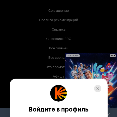
Соглашение
Правила рекомендаций
Справка
Кинопоиск PRO
Все фильмы
Все сериалы
РЕКЛАМА
Что посмотреть
Афиша
Музыка
Телепрограмма
Книги
Войдите в профиль
Служба поддержки