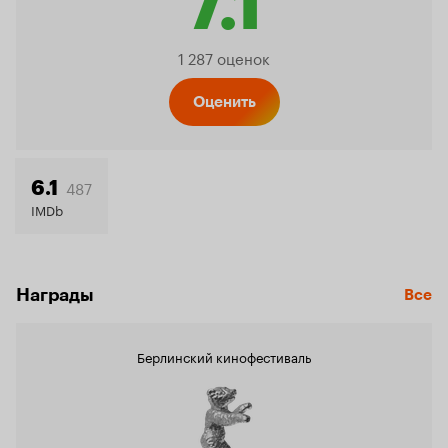
7.1
Рейтин
1 287 оценок
Кинопо
Оценить
7.1
487
6.1
IMDb
Награды
Все
Берлинский кинофестиваль