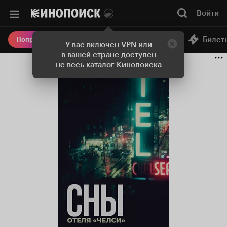
Войти
Онлайн-кинотеатр
Билет
Попробовать Плюс
У вас включен VPN или
в вашей стране доступен
не весь каталог Кинопоиска