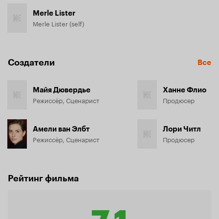
Merle Lister
Merle Lister (self)
Создатели
Все
Майя Дювердье
Ханне Флио
Режиссёр, Сценарист
Продюсер
Амели ван Элбт
Лори Читл
Режиссёр, Сценарист
Продюсер
Рейтинг фильма