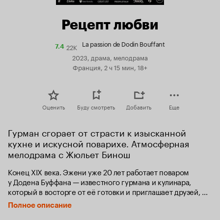
Рецепт любви
La passion de Dodin Bouffant
22K
Рейтинг
7.4
Кинопоиска
2023, драма, мелодрама
7.4
Франция, 2 ч 15 мин, 18+
Оценить
Буду смотреть
Добавить
Еще
Гурман сгорает от страсти к изысканной 
кухне и искусной поварихе. Атмосферная 
мелодрама с Жюльет Бинош
Конец XIX века. Эжени уже 20 лет работает поваром 
у Додена Буффана — известного гурмана и кулинара, 
который в восторге от её готовки и приглашает друзей, 
чтобы удивить их изысканными блюдами французской 
Полное описание
кухни. Хотя Эжени и Доден состоят в длительных 