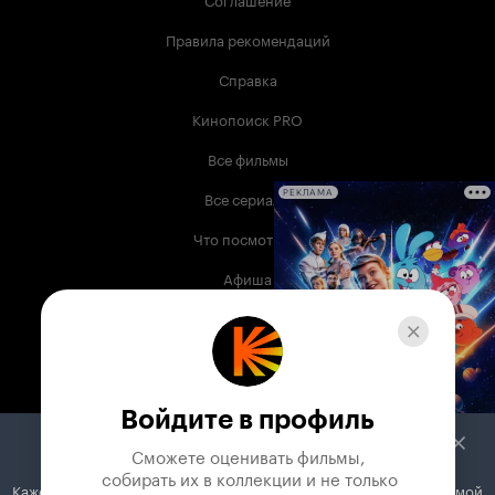
Правила рекомендаций
Справка
Кинопоиск PRO
Все фильмы
Все сериалы
РЕКЛАМА
Что посмотреть
Афиша
Музыка
Телепрограмма
Книги
Войдите в профиль
Служба поддержки
Сможете оценивать фильмы,

 собирать их в коллекции и не только
Кажется, вы используете блокировщик рекламы. Вместе с рекламой