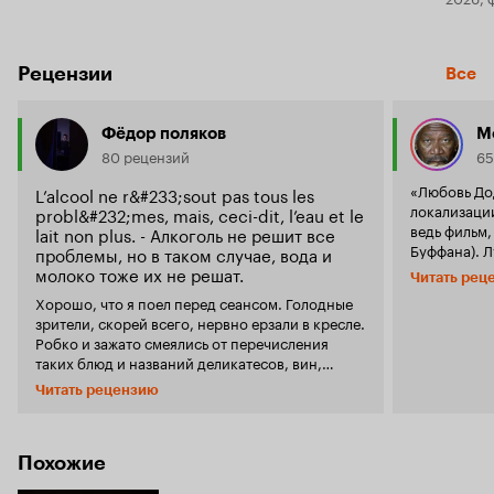
Рецензии
Все
Фёдор поляков
М
80 рецензий
65
«Любовь До
L’alcool ne r&#233;sout pas tous les
локализации
probl&#232;mes, mais, ceci-dit, l’eau et le
ведь фильм,
lait non plus. - Алкоголь не решит все
Буффана). 
проблемы, но в таком случае, вода и
Канн-2023 –
молоко тоже их не решат.
Читать рец
Странно, чт
Хорошо, что я поел перед сеансом. Голодные
фильм стар
зрители, скорей всего, нервно ерзали в кресле.
настоящего те
Робко и зажато смеялись от перечисления
четвертью ч
таких блюд и названий деликатесов, вин,
пищу высок
которые не слышали ни разу в жизни. Это
этом фильм 
Читать рецензию
чистый гедонизм, любовь к своей земле,
Это чистой 
продуктам, стиль жизни, обычаи приёма пищи
«Любовь Додена 
– все это вызывает полное восхищение и
хронометра
светлую зависть, да и к тому же события
Похожие
только то, 
разворачиваются в конце XIX века в
ближе к кон