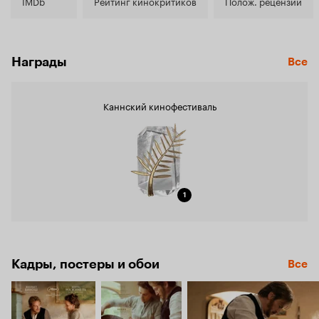
7.4
IMDb
Рейтинг кинокритиков
Полож. рецензии
Награды
Все
Каннский кинофестиваль
1
Кадры, постеры и обои
Все