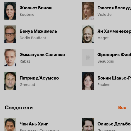
Жюльет Бинош
Галатея Беллу
Eugénie
Violette
Бенуа Мажимель
Ян Хамменеке
Dodin Bouffant
Magot
Эммануэль Салинже
Фредерик Фис
Rabaz
Beaubois
Патрик д’Асумсао
Бонни Шанье-Р
Grimaud
Pauline
Создатели
Все
Чан Ань Хунг
Оливье Дельбо
Режиссёр, Сценарист
Продюсер