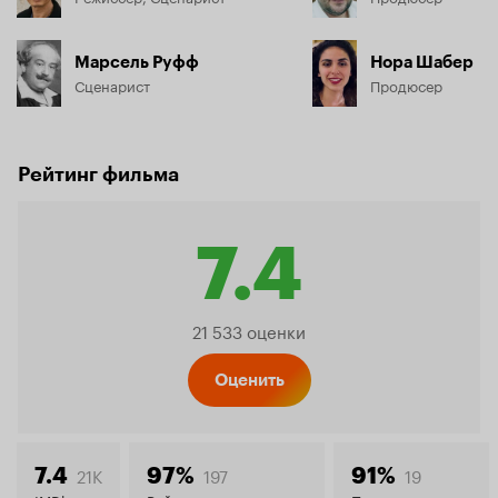
Марсель Руфф
Нора Шабер
Сценарист
Продюсер
Рейтинг фильма
7.4
Рейтинг
21 533 оценки
Кинопо
Оценить
21K
197
19
7.4
97%
91%