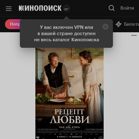
Войти
Онлайн-кинотеатр
Билет
Попробовать Плюс
У вас включен VPN или
в вашей стране доступен
не весь каталог Кинопоиска