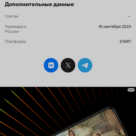
мальчик, что решили целовать его, извините, в
Дополнительные данные
пятую точку и угождать во всем, но только не
воспитывать, лишь бы дитятко был рад.
Слоган
—
Неприятный и запущенный персонаж,
ровесник Сони и дядя девочек, который можно
Премьера в
18 сентября 2023
сказать презирает своих родственников и
России
всячески гнобит, лишь бы вывести на эмоции.
Чуть что происходит не по его желанию и
Платформа
START
против него - хнычет как сопляк и
преображается в маменькиного сынка,
Людмила Сергеевна потакает его капризам и
даже выступает против своих внучек. Очень
задел момент, когда он припомнил дочке Даше
Соне про случай ухода её матери во время
решения задачи у доски. Жестоко, низко и
подло, а ведь когда-то в сериале семья была
сплоченная и крепкая, а что сейчас? Холод,
безразличие, равнодушие. 4. Это не
ситуационная комедия, а драма, весьма со
слабым сюжетом Что мы можем наблюдать за 3
серии? Грусть, обида, агрессия, ненависть,
бесконечные конфликты. Нет как раньше
забавных ситуаций, из которых выпутывались
девочки и вся семья, юмора, улыбок,
отношений. Есть только ссоры, конфликты,