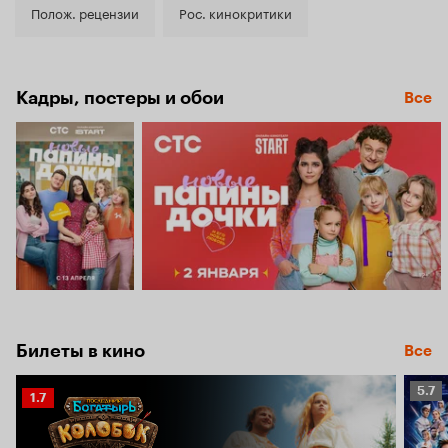
8.3
Полож. рецензии
Рос. кинокритики
Кадры, постеры и обои
Все
Билеты в кино
Все
Рейт
5.7
Рейтинг
1.7
Кино
Кинопоиска
5.7
1.7