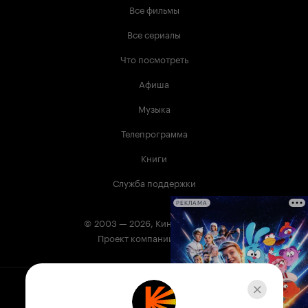
старые герои не питают тех приятных чувств
Все фильмы
при просмотре, как было раньше.
Разочарована. 2 из 10
Все сериалы
Что посмотреть
Афиша
Музыка
Телепрограмма
Книги
Служба поддержки
РЕКЛАМА
© 2003 —
2026
,
Кинопоиск
18
+
Проект компании
Сервис Кинопоиск может содержать информацию,
не предназначенную для несовершеннолетних.