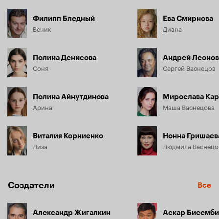
Филипп Бледный
Ева Смирнова
Веник
Диана
Полина Денисова
Андрей Леонов
Соня
Сергей Васнецов
Полина Айнутдинова
Мирослава Кар
Арина
Маша Васнецова
Виталия Корниенко
Нонна Гришаев
Лиза
Людмила Васнецо
Создатели
Все
Александр Жигалкин
Аскар Бисемб