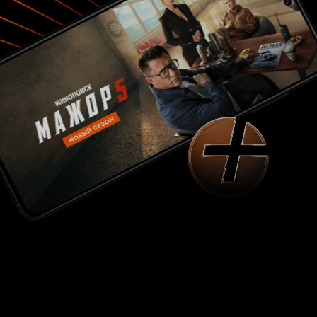
негатив. Сценаристы, мы уже поняли, не
способны воссоздать атмосферу старого
доброго сериала. 5. Испортили главных
героинь, не только маму папиных дочек
Неужели за 15 лет у девочек не появились
собственные дети, разве только у Даши? Это
очень странно. Если мы наблюдаем, что Галина
Сергеевна успешная судья и более жесткий
характер, то что с Машей и Женей? Пуговка,
очевидно, студентка, с нее спроса нет.
Никакой развязки и прояснения их жизни.
Маша - это отдельная история. Самый
травмированный и несчастный персонаж с
безуспешной личной жизнью. Наверняка из
зрителей ожидали, что у нее наконец-то
появится семья, хотя бы стабильные
отношения, она станет более серьезнее и
более зрелой, но нет. Все также, без
изменений, подросток в возрасте, выглядит
убого. Сценаристы и здесь намудрили, что
даже не удосужились обеспечить хорошую
сюжетную линию и жизнь Маше, а ведь ей уже
35-36 лет. Радуют ли дочки Даши и как главные
героини сериала? Скорее всего нет, чем да.
Возможно, хороша роль и игра Ариши, но до