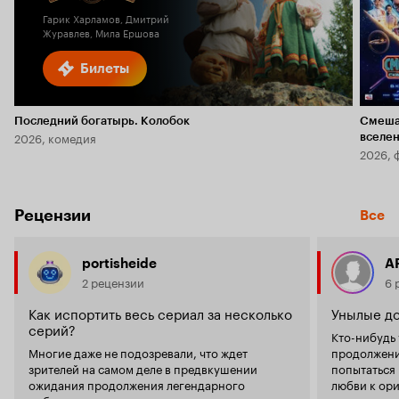
Гарик Харламов, Дмитрий
Журавлев, Мила Ершова
Билеты
Последний богатырь. Колобок
Смеша
2026, комедия
вселе
2026, 
Рецензии
Все
portisheide
А
2 рецензии
6 
Как испортить весь сериал за несколько
Унылые д
серий?
Кто-нибудь удивлён,
Многие даже не подозревали, что ждет
продолжени
зрителей на самом деле в предвкушении
попытаться нажиться н
ожидания продолжения легендарного
любви к оригиналу, 