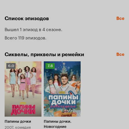
как его тесть когда-то, вынужден стать для своих детей 
и папой, и мамой, и другом. А поможет ему в этом 
неунывающее семейство Васнецовых.
Список эпизодов
Все
Вышел 1 эпизод в 4 сезоне
Всего 119 эпизодов
Сиквелы, приквелы и ремейки
Все
Рейтинг
Рейтинг
6.0
7.8
Кинопоиска
Кинопоиска
6.0
7.8
Папины дочки
Папины дочки.
2007, комедия
Новогодние