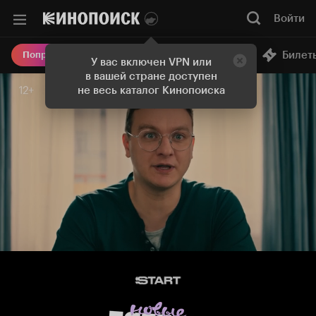
Войти
Онлайн-кинотеатр
Билет
Попробовать Плюс
У вас включен VPN или
в вашей стране доступен
не весь каталог Кинопоиска