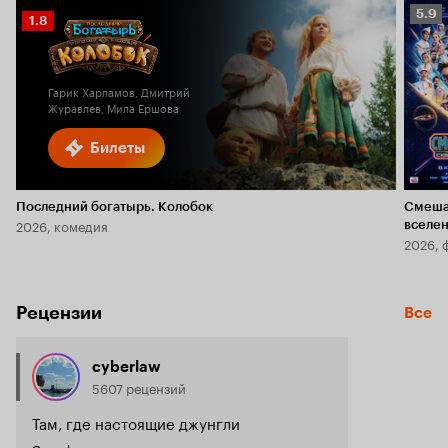
Рейт
5.9
Рейтинг
1.8
Кино
Кинопоиска
5.9
1.8
Гарик Харламов, Дмитрий
Журавлев, Мила Ершова
Билеты
Последний богатырь. Колобок
Смеша
2026, комедия
вселе
2026, 
Рецензии
Все
cyberlaw
5607 рецензий
Там, где настоящие джунгли