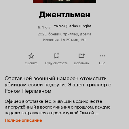
Джентльмен
Ya No Quedan Junglas
21K
Рейтинг
6.4
Кинопоиска
2025, боевик, триллер, драма
6.4
Испания, 1 ч 29 мин, 18+
Оценить
Буду смотреть
Добавить
Еще
Отставной военный намерен отомстить 
убийцам своей подруги. Экшен-триллер с 
Роном Перлманом
Офицер в отставке Тео, живущий в одиночестве 
и погружённый в воспоминания о прошлом, каждую 
неделю встречается с проституткой Ольгой. 
Их беседы — не просто оплаченная услуга, а редкие 
Полное описание
моменты искренности и утешения. Однако жизнь 