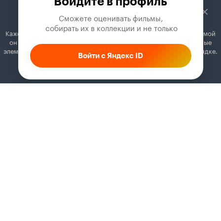
Войдите в профиль
10
Сможете оценивать фильмы,

 собирать их в коллекции и не только
Кажется, вы используете блокировщик рекламы. Вместе с рекламой
он может отключать постеры, папки с фильмами и другие важные
элементы. Добавьте Кинопоиск в исключения, и всё будет в порядке.
Войти с Яндекс ID
Как это сделать
Соглашение