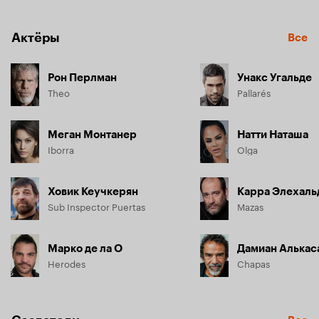
Тео рушится, когда Ольгу жестоко убивают. Охваченный 
яростью и жаждой мести, он начинает собственное 
расследование, выходя на опасный путь, где сталкивается 
Актёры
Все
с коррумпированной полицией и безжалостными 
киллерами.
Рон Перлман
Унакс Угальде
Theo
Pallarés
Меган Монтанер
Натти Наташа
Iborra
Olga
Ховик Кеучкерян
Карра Элехаль
Sub Inspector Puertas
Mazas
Марко де ла О
Дамиан Алькас
Herodes
Chapas