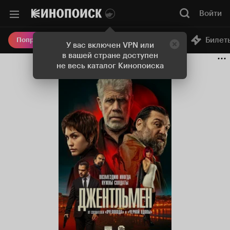
Войти
Онлайн-кинотеатр
Билет
Попробовать Плюс
У вас включен VPN или
в вашей стране доступен
не весь каталог Кинопоиска