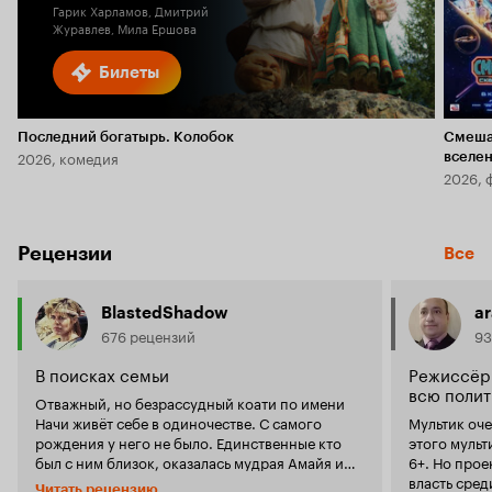
Гарик Харламов, Дмитрий
Журавлев, Мила Ершова
Билеты
Последний богатырь. Колобок
Смеша
2026, комедия
вселе
2026, 
Рецензии
Все
BlastedShadow
a
676 рецензий
93
В поисках семьи
Режиссёр
всю полит
Отважный, но безрассудный коати по имени
Начи живёт себе в одиночестве. С самого
Мультик оче
рождения у него не было. Единственные кто
этого мульт
был с ним близок, оказалась мудрая Амайя и
6+. Но прое
ягуар Балан, который за место льва, правит
власть сред
Читать рецензию