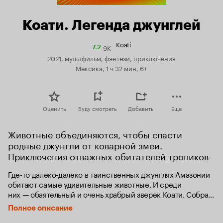
Коати. Легенда джунглей
Koati
9K
Рейтинг
7.2
Кинопоиска
2021, мультфильм, фэнтези, приключения
7.2
Мексика, 1 ч 32 мин, 6+
Оценить
Буду смотреть
Добавить
Еще
Животные объединяются, чтобы спасти 
родные джунгли от коварной змеи. 
Приключения отважных обитателей тропиков
Где-то далеко-далеко в таинственных джунглях Амазонии 
обитают самые удивительные животные. И среди 
них — обаятельный и очень храбрый зверек Коати. Собрав 
своих верных друзей: прекрасную бабочку 
Полное описание
и непоседливого лягушонка, он отправится 