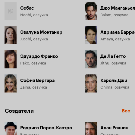
Себас
Джо Манганье
Nachi, озвучка
Balam, озвучка
Эвалуна Монтанер
Адриана Барра
Xochi, озвучка
Amaya, озвучка
Эдуардо Франко
Де Ла Гетто
Pako, озвучка
Jithu, озвучка
София Вергара
Кароль Джи
Zaina, озвучка
Chima, озвучка
Создатели
Все
Родриго Перес-Кастро
Алан Резник
Режиссёр
Сценарист