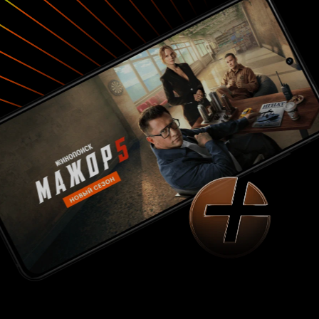
прорисовка персонажей это нечто
невероятное, будто возвращаешься снова в
детство и чувствуешь теплоту исходящую от
названной матери Амайи и остальных. Самое
интересное, что София Вергара одновременно
озвучила злодейку и стала одной из
продюсеров. Прекрасный мультфильм,
достойный прекрасного продолжения.
Чувствую, на этом создатели мексиканского
шедевра не остановятся, учитывая концовку,
намекающая на продолжение. Впечатления:
потрясающий пример мультфильма с хорошей
полурисованной, полукомбинезоном
анимацией. Сначала нужно потерять себя,
чтобы обрести.