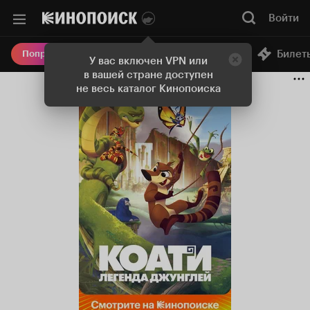
Войти
Онлайн-кинотеатр
Билет
Попробовать Плюс
У вас включен VPN или
в вашей стране доступен
не весь каталог Кинопоиска