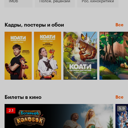
7.2
IMDb
Полож. рецензии
Рос. кинокритики
Кадры, постеры и обои
Все
Билеты в кино
Все
Рейт
5.9
Рейтинг
2.1
Кино
Кинопоиска
5.9
2.1