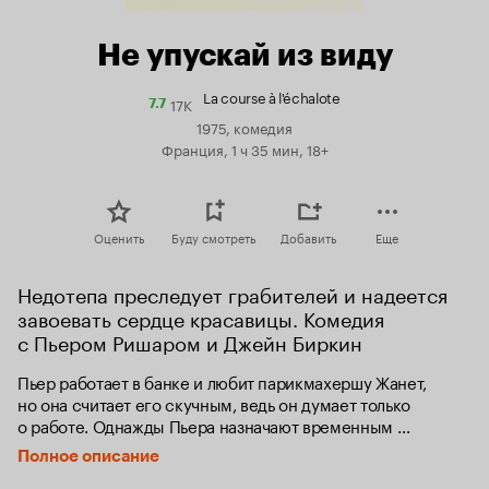
Не упускай из виду
La course à l'échalote
17K
Рейтинг
7.7
Кинопоиска
1975, комедия
7.7
Франция, 1 ч 35 мин, 18+
Оценить
Буду смотреть
Добавить
Еще
Недотепа преследует грабителей и надеется 
завоевать сердце красавицы. Комедия 
с Пьером Ришаром и Джейн Биркин
Пьер работает в банке и любит парикмахершу Жанет, 
но она считает его скучным, ведь он думает только 
о работе. Однажды Пьера назначают временным 
заместителем директора, пока сам директор находится 
Полное описание
в отпуске. И именно в это время мошенники решают 