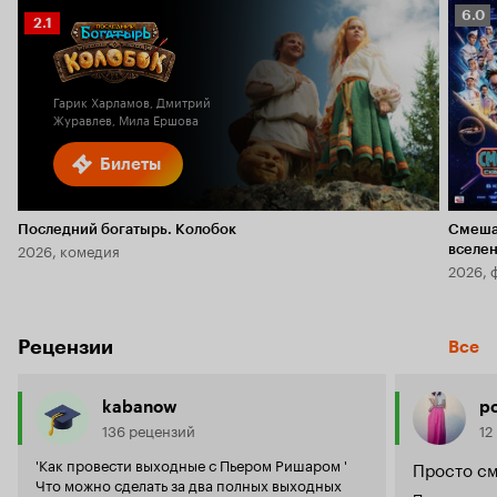
Рейт
6.0
Рейтинг
2.1
Кино
Кинопоиска
6.0
2.1
Гарик Харламов, Дмитрий
Журавлев, Мила Ершова
Билеты
Последний богатырь. Колобок
Смеша
2026, комедия
вселе
2026, 
Рецензии
Все
kabanow
p
136 рецензий
12
'Как провести выходные с Пьером Ришаром '
Просто см
Что можно сделать за два полных выходных