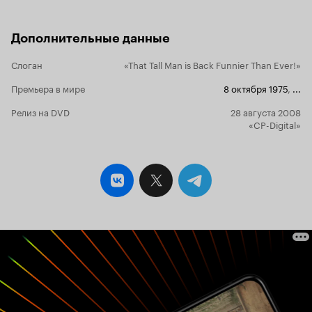
гангстеров, похитивших из банка ценные
бумаги. Как только ни пытаются «плохие
парни» избавиться от назойливого и
Дополнительные данные
комичного преследователя и его подруги…
Видаль вместе со своей очаровательной
Слоган
«That Tall Man is Back Funnier Than Ever!»
подругой Джейн пройдут уйму
головокружительных приключений и
Премьера в мире
8 октября 1975
,
...
комических ситуаций, прежде чем выйдут
победителями и … даже больше.
Релиз на DVD
28 августа 2008
Великолепнейшая комедия «Не упускай из
«CP-Digital»
виду», очередной шедевр жанра, одного из
величайших и гениальнейших комедиографов
Франции Клода Зиди, представляет собой
целый набор трюков, гэгов, невероятных
каскадов и просто уморительных ситуаций.
Режиссёр, «ворвавшийся» некогда в «весёлый
и народный жанр», продолжил «тему
маленького человека», начатую на «заре
кинематографа» великими комиками Чарли
Чаплином, Гарольдом Ллойдом, Бакстером
Китоном и Максом Линдером. Герои «Не
упускай из виду», как, впрочем, и другие герои
фильмов Зиди, легко узнаваемы, веселы и
потешны. Мне нравится их внутренняя
энергия, юмор и оптимизм, помогающие им,