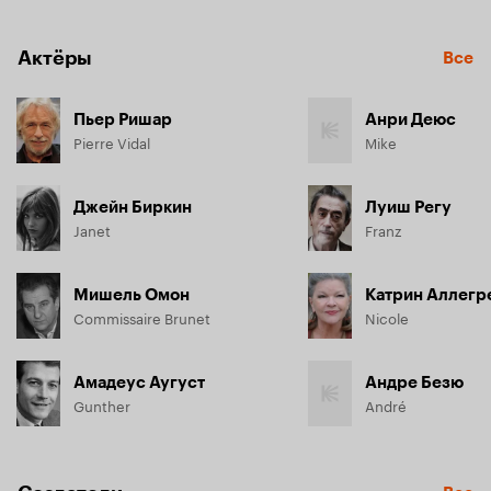
украсть из банка важные документы.
Актёры
Все
Пьер Ришар
Анри Деюс
Pierre Vidal
Mike
Джейн Биркин
Луиш Регу
Janet
Franz
Мишель Омон
Катрин Аллегр
Commissaire Brunet
Nicole
Амадеус Аугуст
Андре Безю
Gunther
André