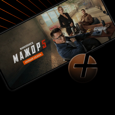
героям, преодолевать, казалось бы, тупиковые
ситуации. В главной роли, бедняги и везунчика
в одном лице Пьера Видаля, снялся… нет,
прожил, удивительный и неподражаемый Пьер
Ришар. Замечательный комик легко и
непринуждённо справился со своей ролью,
каждую минуту заставляя невольно заливаться
от смеха полные кинозалы. Пройдя через
немыслимые приключения и преграды, герой
Ришара, как всегда, вышел настоящим
победителем, при этом оставаясь простым
человеком. Роль подруги Видаля Джейн, надо
заметить, с блеском сыграла
ослепительнейшая Джейн Биркин. Насколько
мне известно, это одна из самых ярких
экранных ролей молодой актрисы. Правда,
были ещё роли в более-менее «заметных
фильмах» (например, детектив Джона
Гиллермина «Роковое путешествие» по Агате
Кристи), но такого «яркого бенефиса» в кино-
биографии актрисы я больше не припомню. Ни
одна из картин, практически ни одна, Клода
Зиди не обходится без работы мэтра
операторского цеха Анри Декаэ. Сотрудничая
с такими мастерами, как Жерар Ури, Жорж