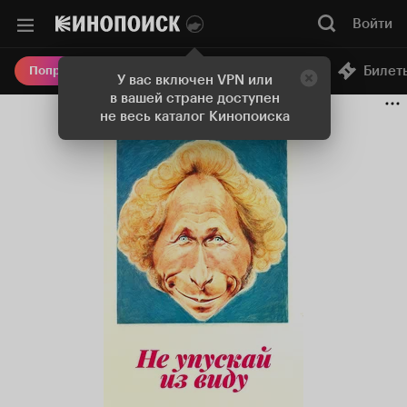
Войти
Онлайн-кинотеатр
Билет
Попробовать Плюс
У вас включен VPN или
в вашей стране доступен
не весь каталог Кинопоиска