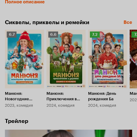
Полное описание
и знакомства.
Сиквелы, приквелы и ремейки
Все
Рейтинг
Рейтинг
Рейтинг
Р
6.7
6.6
7.2
7
Кинопоиска
Кинопоиска
Кинопоиска
К
6.7
6.6
7.2
7.
Манюня:
Манюня:
Манюня: День
Ма
202
Новогодние
Приключения в
рождения Ба
2023, комедия
2024, комедия
2024, комедия
приключения
деревне
Трейлер