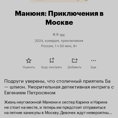
Манюня: Приключения в
Москве
18K
Рейтинг
6.5
Кинопоиска
2024, комедия, приключения
6.5
Россия, 1 ч 30 мин, 6+
Оценить
Буду смотреть
Добавить
Еще
Подруги уверены, что столичный приятель Ба 
— шпион. Уморительная детективная интрига с 
Евгением Петросяном
Жизнь неугомонной Манюни и сестер Каринэ и Наринэ 
не стоит на месте, и теперь им предстоит отправиться 
на летние каникулы в Москву. Девочек ждут невероятные 
события и приключения, а также неожиданные встречи 