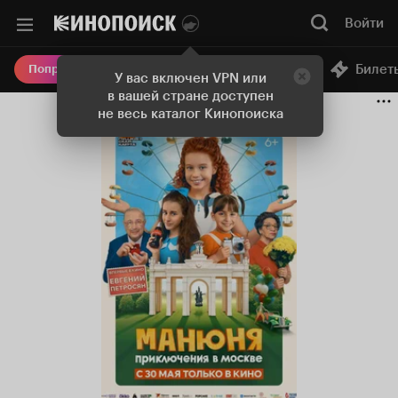
Войти
Онлайн-кинотеатр
Билет
Попробовать Плюс
У вас включен VPN или
в вашей стране доступен
не весь каталог Кинопоиска