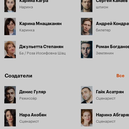
Карина Кагра
Сергей Канаев
Наринэ
шпион
Карина Мнацаканян
Андрей Кондра
Каринка
билетер
Джульетта Степанян
Роман Богдано
Ба / Роза Иосифовна Шац
Землянин
Создатели
Все
Денис Гуляр
Гайк Асатрян
Режиссёр
Сценарист
Нара Акобян
Наринэ Абгаря
Сценарист
Сценарист