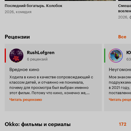
Последний богатырь. Колобок
Смеша
2026, комедия
вселе
2026, 
Рецензии
Все
RushLofgren
Ю
6 рецензий
63
Вредное кино
Неугомонн
Ходила в кино в качестве сопровождающей с
Мое знаком
классом детей, и отчаянно не понимала,
подружками
почему для просмотра был выбран именно
в 2021 году
этот фильм. Потому что кино, конечно же,
поставленн
должно быть ярким, где-то приукрашивать
детским кн
Читать рецензию
Читать рец
действительность и показывать добро, но...
что до вых
детский фильм должен бы и учить чему-то
были незнак
хорошему, разве нет? Но чему учит этот фильм?
за исключен
Тому, что бабушка, похожая на цербера - это
тематически
нормально и так и должно быть, она даже
менее сериа
Okko: фильмы и сериалы
172
молодец. Тому, что нужно постоянно нарушать
душевным и