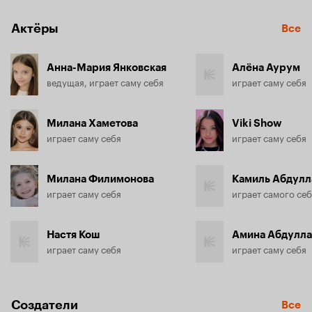
Актёры
Все
Анна-Мария Янковская
Алёна Аурум
ведущая, играет саму себя
играет саму себя
Милана Хаметова
Viki Show
играет саму себя
играет саму себя
Милана Филимонова
Камиль Абдулл
играет саму себя
играет самого се
Настя Кош
Амина Абдулла
играет саму себя
играет саму себя
Создатели
Все