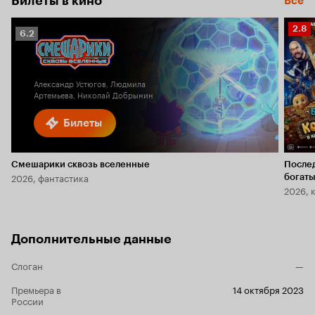
Билеты в кино
Все
Рейт
2.8
Рейтинг
6.2
Кино
Кинопоиска
2.8
6.2
Александр Устюгов, Людмила
Артемьева, Николай Добрынин
Билеты
Смешарики сквозь вселенные
После
2026, фантастика
богаты
2026, 
Дополнительные данные
Слоган
—
Премьера в
14 октября 2023
России