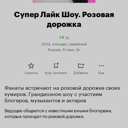
Супер Лайк Шоу. Розовая
дорожка
7K
Рейтинг
7.8
Кинопоиска
2023, концерт, семейный
7.8
Россия, 51 мин, 6+
Оценить
Буду смотреть
Добавить
Еще
Фанаты встречают на розовой дорожке своих 
кумиров. Грандиозное шоу с участием 
блогеров, музыкантов и актеров
Ведущие общаются с известными юными блогерами, 
которые проходят по розовой дорожке.