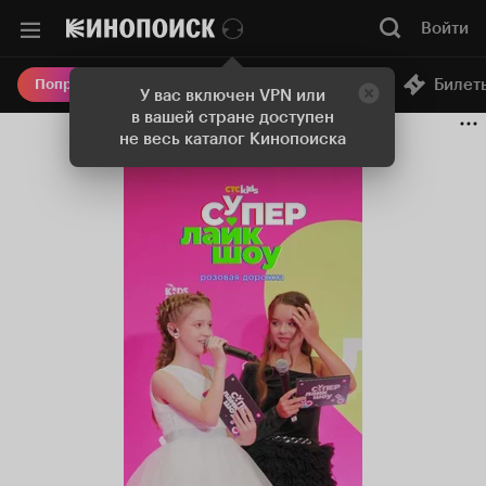
Войти
Онлайн-кинотеатр
Билет
Попробовать Плюс
У вас включен VPN или
в вашей стране доступен
не весь каталог Кинопоиска