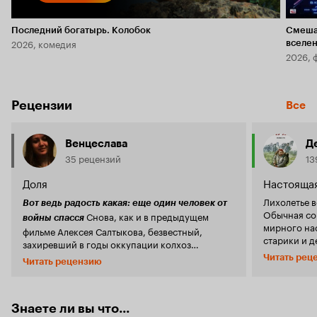
Последний богатырь. Колобок
Смеша
2026, комедия
вселе
2026, 
Рецензии
Все
Венцеслава
Д
35 рецензий
13
Доля
Настояща
Лихолетье 
Вот ведь радость какая: еще один человек от
Обычная сов
Снова, как и в предыдущем
войны спасся
мирного на
фильме Алексея Салтыкова, безвестный,
старики и д
захиревший в годы оккупации колхоз
люд, испыта
выбирает себе председателя. Выбор, как
Читать рец
Читать рецензию
издевательс
водится, между коммунистическим и
принудител
неверным. Но у местных баб, темных и
молодёжи н
беспартийных, свое видение: выдержанные и
изнасилова
развитые не ко двору, здесь и сейчас, чтобы
Знаете ли вы что...
лютовал не