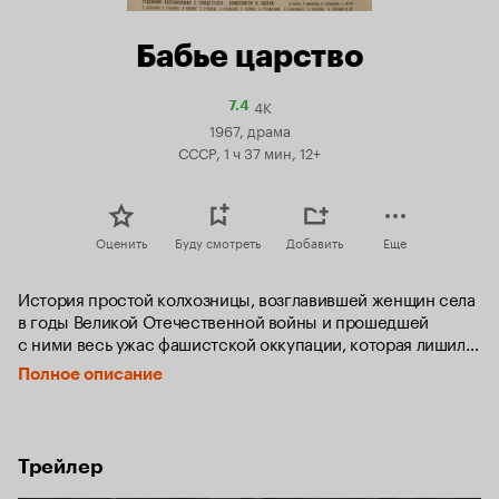
Бабье царство
4K
Рейтинг
7.4
Кинопоиска
1967, драма
7.4
СССР, 1 ч 37 мин, 12+
Оценить
Буду смотреть
Добавить
Еще
История простой колхозницы, возглавившей женщин села 
в годы Великой Отечественной войны и прошедшей 
с ними весь ужас фашистской оккупации, которая лишила 
ее сына, мужа и родного дома.
Полное описание
Трейлер