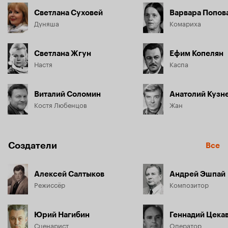
Светлана Суховей
Варвара Попов
Дуняша
Комариха
Светлана Жгун
Ефим Копелян
Настя
Каспа
Виталий Соломин
Анатолий Кузн
Костя Любенцов
Жан
Создатели
Все
Алексей Салтыков
Андрей Эшпай
Режиссёр
Композитор
Юрий Нагибин
Геннадий Цека
Сценарист
Оператор