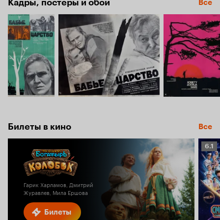
Кадры, постеры и обои
Все
Билеты в кино
Все
Рейт
6.1
Кино
6.1
Гарик Харламов, Дмитрий
Журавлев, Мила Ершова
Билеты