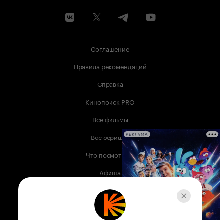
и ничто не забыто. Но женскому сердцу
ведомо, что есть вещи, о которых лучше не
вспоминать, оставить позади и не
оглядываться никогда. Иначе не выжить:
память тоже может ранить, выжечь изнутри,
Соглашение
обратить в соляной столп - и немца давно нет,
а на дворе все война.
Правила рекомендаций
Справка
Кинопоиск PRO
Все фильмы
Все сериалы
РЕКЛАМА
Что посмотреть
Афиша
Музыка
Телепрограмма