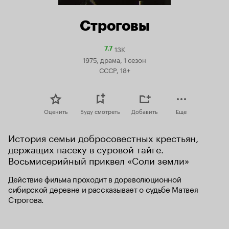
Строговы
13K
Рейтинг
7.7
Кинопоиска
1975, драма, 1 сезон
7.7
СССР, 18+
Оценить
Буду смотреть
Добавить
Еще
История семьи добросовестных крестьян, 
держащих пасеку в суровой тайге. 
Восьмисерийный приквел «Соли земли»
Действие фильма проходит в дореволюционной 
сибирской деревне и рассказывает о судьбе Матвея 
Строгова.