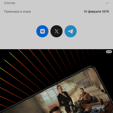
Слоган
—
выразительно сыграла и Людмила Зайцева. Но
вот роли другие положительные роли
Премьера в мире
10 февраля 1976
заслуживали более внимательной и
харизматичной проработки. Некоторые
моменты получились в 'Строговых' гениально.
Это и ночное свидание на лодке, и роковые
случайные выстрелы, и избиение у проруби, и
разговоры в трактире. Венгеров поставил на
атмосферу и характеры, при этом кажется не
докрутил цельности и стройности
повествования. Да и сама тема постоянно
проскальзывает. То нам рассказывают о
недостатках царской России, то о Первой
мировой, то о революционерах и гражданской
войне. Номинальная эпичность 'Строговых'
оказывается в поисках главной идеи. Что
скрывать, восьмисерийный формат выглядит в
таком контексте неуместно - и так не слишком
интересно, да еще и растянуто. Очевидно, что
'Строговы' могли бы уместиться в самобытный
двухсерийный фильм. Но может в том и дело...
Эксперимент Венгерова проявил как сильные
стороны в 'сибирском эпосе', так и очевидные
провалы. Возможно, если бы не было
'Строговых', то не появилась бы и гениальная