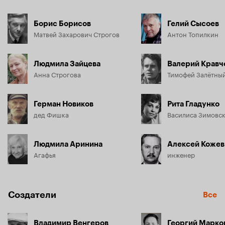
Борис Борисов
Гелий Сысоев
Матвей Захарович Строгов
Антон Топилкин
Людмила Зайцева
Валерий Кравч
Анна Строгова
Тимофей Залётны
Герман Новиков
Рита Гладунко
дед Фишка
Василиса Зимовс
Людмила Аринина
Алексей Кожев
Агафья
инженер
Создатели
Все
Владимир Венгеров
Георгий Марко