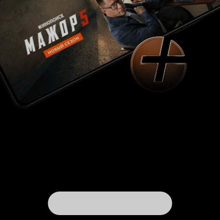
'Сибириада', не было бы ленты-сериала о
Батыгине. Очень хочется поставить этому
фильму невысокую оценку и обвинить ее в
невыразительности. Но все же сложно отрицать
наличие сильных моментов и известное
влияние на других авторов. 5 из 10