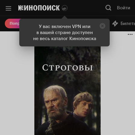
Войти
Онлайн-кинотеатр
Билет
Попробовать Плюс
У вас включен VPN или
в вашей стране доступен
не весь каталог Кинопоиска