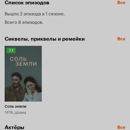
Список эпизодов
Все
Вышло 2 эпизода в 1 сезоне
Всего 8 эпизодов
Сиквелы, приквелы и ремейки
Все
Рейтинг
7.7
Кинопоиска
7.7
Соль земли
1978, драма
Актёры
Все