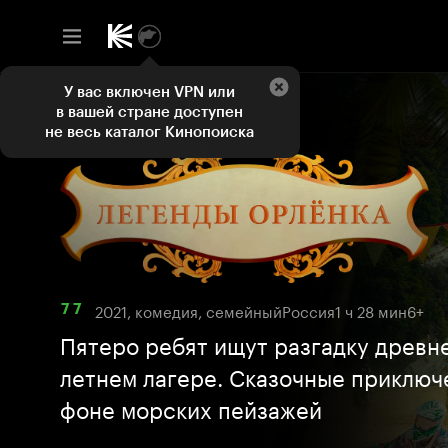
У вас включен VPN или
в вашей стране доступен
не весь каталог Кинопоиска
2021, комедия, семейный
Россия
1 ч 28 мин
6+
7 7
Пятеро ребят ищут разгадку древн
летнем лагере. Сказочные приключ
фоне морских пейзажей