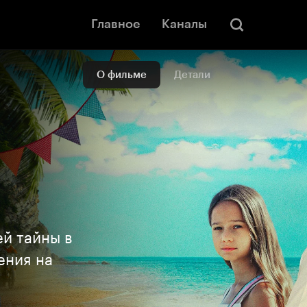
Главное
Каналы
О фильме
Детали
ей тайны в
ения на