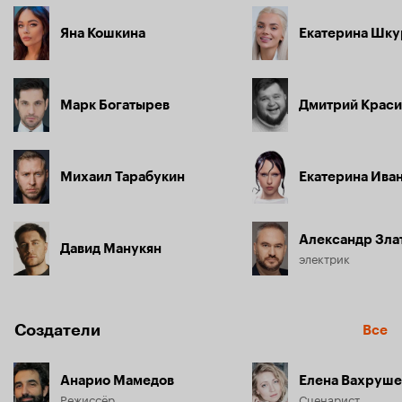
Яна Кошкина
Екатерина Шку
Марк Богатырев
Дмитрий Краси
Михаил Тарабукин
Екатерина Ива
Александр Зла
Давид Манукян
электрик
Создатели
Все
Анарио Мамедов
Елена Вахруше
Режиссёр
Сценарист