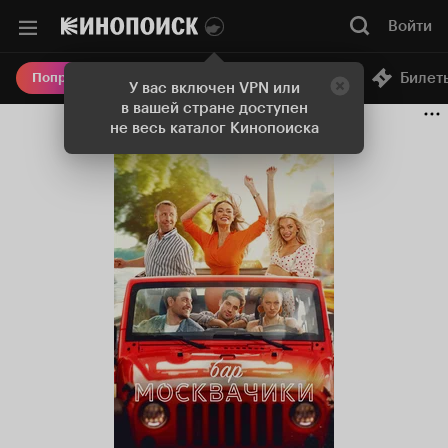
Войти
Онлайн-кинотеатр
Билет
Попробовать Плюс
У вас включен VPN или
в вашей стране доступен
не весь каталог Кинопоиска