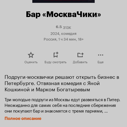
Бар «МоскваЧики»
313K
Рейтинг
6.5
Кинопоиска
2024, комедия
6.5
Россия, 1 ч 34 мин, 18+
Оценить
Буду смотреть
Добавить
Еще
Подруги-москвички решают открыть бизнес в 
Петербурге. Отвязная комедия с Яной 
Кошкиной и Марком Богатыревым
Три молодые подруги из Москвы едут развеяться в Питер. 
Неожиданно для самих себя на последние сбережения 
они покупают бар и знакомятся с тремя парнями, 
у которых есть одна тайна. Завязывается противостояние, 
Полное описание
полное интриг и неожиданных поворотов. Удастся 