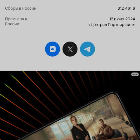
вставляющий палки в колеса бизнеса. Главные
Сборы в России
312 461 $
героини отвечают в фильме за красоту. Это
деловая с грудью наперевес Яна Кошкина,
Премьера в
12 июня 2024
белокурая Барби в лосинах Екатерина Шкуро и
России
«Централ Партнершип»
йогиня Екатерина Иванчикова (IOWA). В
мелодраматической линии за любовный напор
отвечают: загадочный сосед, стойкий к
женским чарам - Марк Богатырев; чиновник,
продавший свою честь за женский поцелуй -
Михаил Тарабукин и фальшивый веган, но
настоящий романтик – Давид Манукян (DAVA).
Для крутизны фильма пригласили «посветить
лицом» известных медийных личностей:
Дмитрия Красилова (Пухляш из группы Little
Big), Тарзана мужа Наташи Королевой и т.д.
Правда крутизны это фильму не прибавило.
Фильм похож на винегрет из сюжетных
поворотов и кинематографической ценности
не несет. Это чисто развлекательное кино для
миллениалок. Почему я так определила возраст
аудитории? Просто по музыке, которая была
популярна в 2000-2010 годы. Треки устарели.
Ну понятно старые добрые композиции IOWA
2014 год, ну а что насчет «Люби меня люби…»
«Отпетые мошенники» выпущенная в прошлом