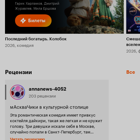
Гарик Харламов, Дмитрий
Журавлев, Мила Ершова
Билеты
Последний богатырь. Колобок
Смеша
2026, комедия
вселе
2026, 
Рецензии
Все
annanews-4052
203 рецензии
мАскваЧики в культурной столице
Эта романтическая комедия имеет привкус
коктейля дайкири, такая же легкая и не кружит
голову. Три девушки искали себя в Москве,
случайно попали в Санкт-Петербург, там
открыли свой бар и нашли любовь. Все
Читать рецензию