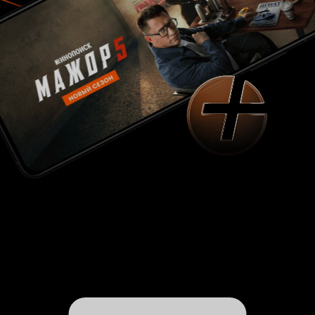
веке - 1999? Сюжет рисует нам противостояние
мужчин, объединенных общим секретом, и
женщин, объединённых общей мечтой.
Противостояние коварное, тянет на две статьи
УК РФ – мошенничество. Слава богу в фильме
все решают связи и побеждает любовь. Фильм
смешной. В нем есть сцены фарса, буффонада в
стиле «Один дома». Просто все уже рассказали
по сценарию, а время еще осталось. Был
похожий по сюжету сериал «Чики», где
проститутки открывали фитнес клуб. Но там
хотя бы полноценная драма с глубокими
персонажами и с зарисовками из жизни
современной глубинки. Гламурная история
«Москва Чики» к реальности имеет косвенное
отношение. Смотреть не включая голову. 6 из
10