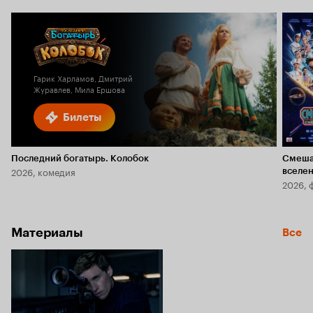
Гарик Харламов, Дмитрий
Журавлев, Мила Ершова
Билеты
Последний богатырь. Колобок
Смеша
2026, комедия
вселе
2026, 
Материалы
Все