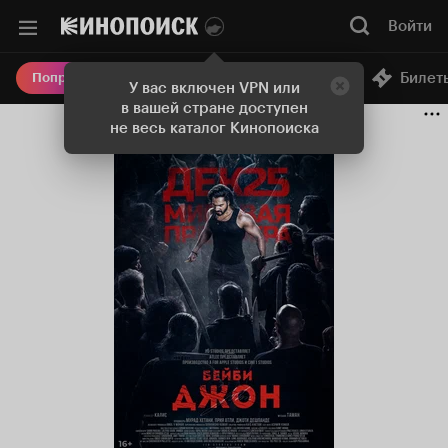
Войти
Онлайн-кинотеатр
Билет
Попробовать Плюс
У вас включен VPN или
в вашей стране доступен
не весь каталог Кинопоиска