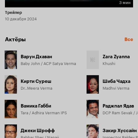
3 мин
Длительность 3 мин
Трейлер
10 декабря 2024
Актёры
Все
Варун Дхаван
Zara Zyanna
Baby John / ACP Satya Verma
Khushi
Кирти Суреш
Шиба Чадха
Dr..Meera Verma
Madhvi Verma
Вамика Габби
Раджпал Ядав
Tara / Adhira Verman IPS
DCP Ram Sevak / 
Джеки Шрофф
Закир Хуссайн
Babbar Sher / Nanaji
Inspector Baldev Pa