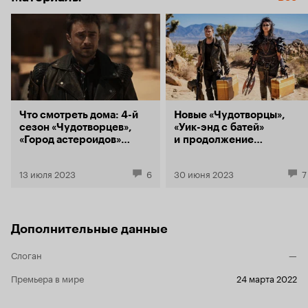
Что смотреть дома: 4-й
Новые «Чудотворцы»,
сезон «Чудотворцев»,
«Уик-энд с батей»
«Город астероидов»
и продолжение
и «Снегирь»
«Пищеблока»: 23
премьеры Кинопоиска
13 июля 2023
6
30 июня 2023
7
в июле
Дополнительные данные
Слоган
—
Премьера в мире
24 марта 2022