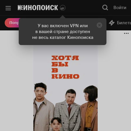
Войти
Онлайн-кинотеатр
Билет
Попробовать Плюс
У вас включен VPN или
в вашей стране доступен
не весь каталог Кинопоиска