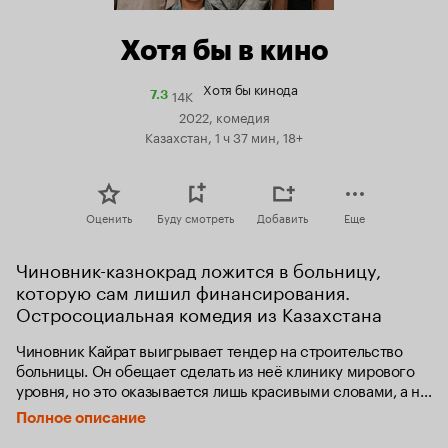
Хотя бы в кино
Хотя бы кинода
14K
Рейтинг
7.3
Кинопоиска
2022, комедия
7.3
Казахстан, 1 ч 37 мин, 18+
Оценить
Буду смотреть
Добавить
Еще
Чиновник-казнокрад ложится в больницу, 
которую сам лишил финансирования. 
Остросоциальная комедия из Казахстана
Чиновник Кайрат выигрывает тендер на строительство 
больницы. Он обещает сделать из неё клинику мирового 
уровня, но это оказывается лишь красивыми словами, а на 
деле коррупционер на деньги налогоплательщиков строит 
Полное описание
себе роскошную дачу. Скоро об этом узнаёт финансовая 