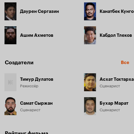
Даурен Сергазин
Канатбек Кунг
Ашим Ахметов
Кабдол Тлеков
Создатели
Все
Тимур Дулатов
Асхат Тохтарх
Режиссёр
Сценарист
Самат Сыржан
Бухар Марат
Сценарист
Сценарист
Рейтинг фильма