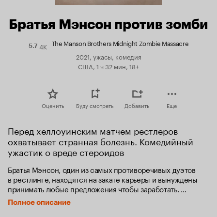
Братья Мэнсон против зомби
The Manson Brothers Midnight Zombie Massacre
4K
Рейтинг
5.7
Кинопоиска
2021, ужасы, комедия
5.7
США, 1 ч 32 мин, 18+
Оценить
Буду смотреть
Добавить
Еще
Перед хеллоуинским матчем рестлеров 
охватывает странная болезнь. Комедийный 
ужастик о вреде стероидов
Братья Мэнсон, один из самых противоречивых дуэтов 
в рестлинге, находятся на закате карьеры и вынуждены 
принимать любые предложения чтобы заработать. 
В Хэллоуин им предлагают провести в клетке целую ночь. 
Полное описание
Они и подумать не могли, что в этот раз им придется 