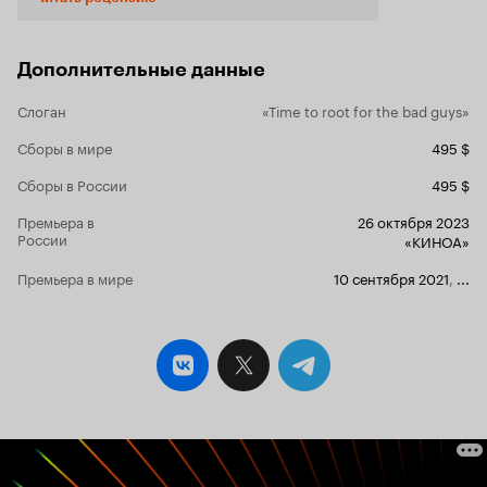
глядя на первые невыразительные кадры из
фильма (трейлеры я смотрю редко), закрались
смутные сомнения. Прежде всего, стоит
отметить, что всё увиденное – не более чем
Дополнительные данные
визуализация выдуманного комикса, который
нерадивый папаша решил показать своему
Слоган
«Time to root for the bad guys»
маленькому сынишке, попутно
переговариваясь со своей фактурной, но
Сборы в мире
495 $
бомжеватого вида жёнушкой, умудрившейся в
Сборы в России
495 $
разговоре с мужем поведать удивительно
отвратительную историю про свой
Премьера в
26 октября 2023
сексуальный опыт в школьные годы. Историю,
России
«КИНОА»
которую теперь очень хочется удалить из
памяти (а не получается). Начинается фильмец
Премьера в мире
10 сентября 2021
,
...
довольно забавно: нам показывают старпёров
рестлеров, пик славы которых давно прошёл.
Они вспоминают свои бои, подкалывают друг
друга, и у обоих братьев Мэнсон есть
обворожительные жёнушки, которые тащатся
от того, что живут в дешёвых трейлерах и ходят
на бои, посмотреть как их мальчики надирают
противникам задницы на ринге (вот это
придумано и реализовано прикольно). На мой
взгляд, абсолютно правильно показано и
рассказано, что весь реслинг это бутафория,