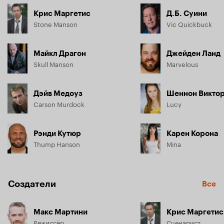
Крис Маргетис
Д.Б. Суини
Stone Manson
Vic Quickbuck
Майкл Драгон
Джейден Ланд
Skull Manson
Marvelous
Дэйв Медоуз
Carson Murdock
Lucy
Рэнди Кутюр
Карен Корона
Thump Hanson
Mina
Создатели
Все
Макс Мартини
Крис Маргетис
Режиссёр
Сценарист