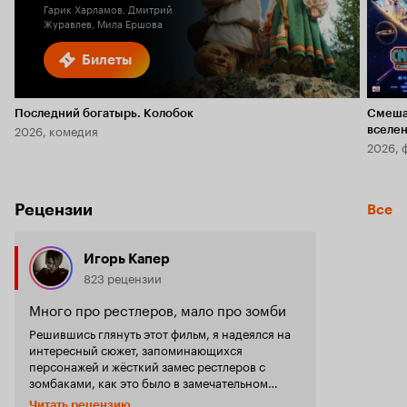
Гарик Харламов, Дмитрий
Журавлев, Мила Ершова
Билеты
Последний богатырь. Колобок
Смеша
2026, комедия
вселе
2026, 
Рецензии
Все
Игорь Капер
823 рецензии
Много про рестлеров, мало про зомби
Решившись глянуть этот фильм, я надеялся на
интересный сюжет, запоминающихся
персонажей и жёсткий замес рестлеров с
зомбаками, как это было в замечательном
французском кино про зомби «Орда». Но уже
Читать рецензию