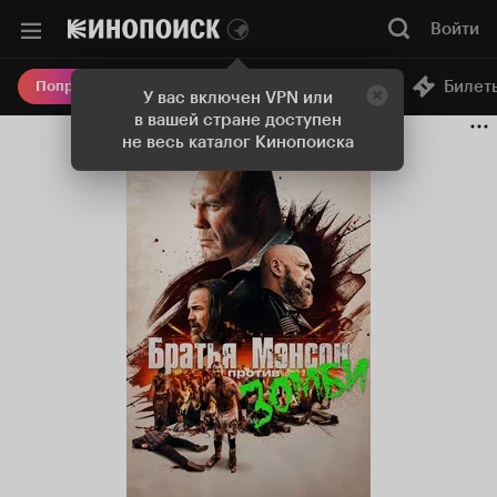
Войти
Онлайн-кинотеатр
Билет
Попробовать Плюс
У вас включен VPN или
в вашей стране доступен
не весь каталог Кинопоиска