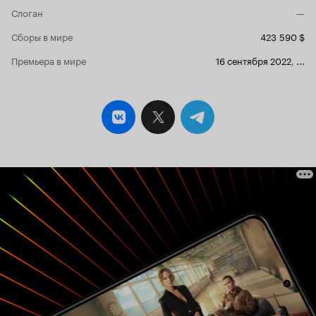
мюзикл може
Слоган
—
другие пост
классная, а
Сборы в мире
423 590 $
беднее), ко
удовольстви
Премьера в мире
16 сентября 2022
,
...
песни песн
бы визитны