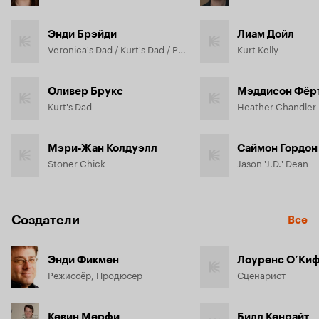
Энди Брэйди
Лиам Дойл
Veronica's Dad / Kurt's Dad / Principal Gowan
Kurt Kelly
Оливер Брукс
Мэддисон Фёр
Kurt's Dad
Heather Chandler
Мэри-Жан Колдуэлл
Саймон Гордон
Stoner Chick
Jason 'J.D.' Dean
Создатели
Все
Энди Фикмен
Лоуренс О’Ки
Режиссёр, Продюсер
Сценарист
Кевин Мерфи
Билл Кенрайт