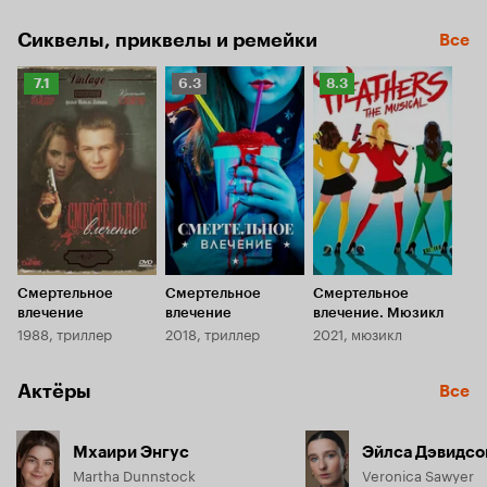
от новых подруг и вскоре обнаруживает, что это гораздо 
сложнее, чем она думала.
Сиквелы, приквелы и ремейки
Все
Рейтинг
Рейтинг
Рейтинг
7.1
6.3
8.3
Кинопоиска
Кинопоиска
Кинопоиска
7.1
6.3
8.3
Смертельное
Смертельное
Смертельное
влечение
влечение
влечение. Мюзикл
1988, триллер
2018, триллер
2021, мюзикл
Актёры
Все
Мхаири Энгус
Эйлса Дэвидсо
Martha Dunnstock
Veronica Sawyer