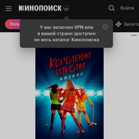
Войти
Онлайн-кинотеатр
Билет
Попробовать Плюс
У вас включен VPN или
в вашей стране доступен
не весь каталог Кинопоиска