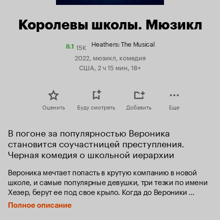
Королевы школы. Мюзикл
Heathers: The Musical
15K
Рейтинг
8.1
Кинопоиска
2022, мюзикл, комедия
8.1
США, 2 ч 15 мин, 18+
Оценить
Буду смотреть
Добавить
Еще
В погоне за популярностью Вероника 
становится соучастницей преступления. 
Черная комедия о школьной иерархии
Вероника мечтает попасть в крутую компанию в новой 
школе, и самые популярные девушки, три тезки по имени 
Хезер, берут ее под свое крыло. Когда до Вероники 
доходит, что быть популярной совсем не так здорово, 
Полное описание
как кажется со стороны, она пытается отделаться 