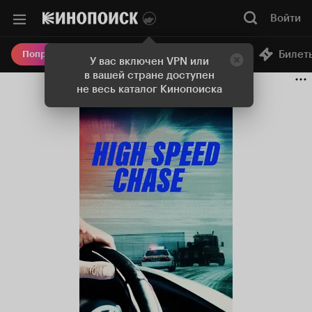
Войти
Онлайн-кинотеатр
Билет
Попробовать Плюс
У вас включен VPN или
в вашей стране доступен
не весь каталог Кинопоиска