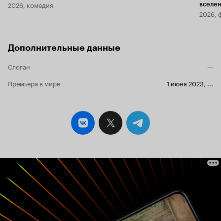
2026, комедия
вселе
2026, 
Дополнительные данные
Слоган
—
Премьера в мире
1 июня 2023
,
...