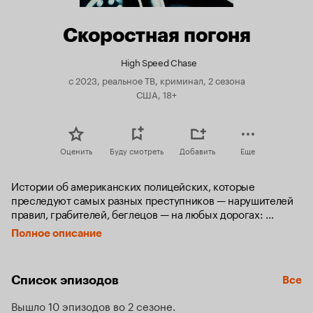
Скоростная погоня
High Speed Chase
с 2023, реальное ТВ, криминал, 2 сезона
США, 18+
Оценить
Буду смотреть
Добавить
Еще
Истории об американских полицейских, которые 
преследуют самых разных преступников — нарушителей 
правил, грабителей, беглецов — на любых дорогах: 
от шоссе до узких улиц.
Полное описание
Список эпизодов
Все
Вышло 10 эпизодов во 2 сезоне