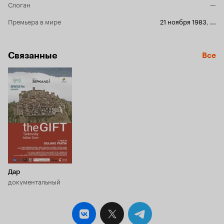
Слоган
—
жестокостью, несмотря на всю воспитанность
и тактичность героя. Достоверные диалоги и
Премьера в мире
21 ноября 1983
,
...
точнейшая игра актёров делает 'Послесловие'
одной из тех немногих картин, где полностью
разрушается условность, всегда
присутствующая в кинематографе. Фильм
Связанные
Все
кажется наблюдением за двумя абсолютно
реальными людьми. С нетерпением ждёшь
финала картины, но фильм заканчивается
ничем: тесть улетает, и герой Мягкова с
облегчением возвращается в пустую квартиру.
И понимает, что не сможет жить по-старому.
Что-то в нём необратимо сломалось,
изменилось. Идёт дождь. Он смотрит в окно и
видит на балконе дома напротив своего
старика-тестя. Главное достоинство картины -
это её сценарная основа. В прежние времена
сценаристов называли кинодраматургами. Так
вот, 'Послесловие' - это кинодраматургия в
Дар
высшем понимании этого слова. 8 из 10
документальный