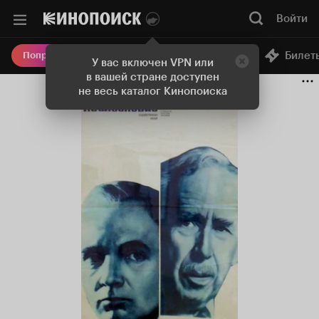
Войти
Онлайн-кинотеатр
Билет
Попробовать Плюс
У вас включен VPN или
в вашей стране доступен
не весь каталог Кинопоиска