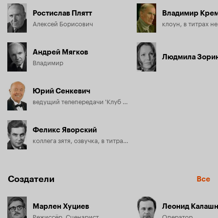
Ростислав Плятт
Владимир Кре
Алексей Борисович
клоун, в титрах не
Андрей Мягков
Людмила Зори
Владимир
Юрий Сенкевич
ведущий телепередачи 'Клуб кинопутешествий', в титрах не указан
Феликс Яворский
коллега зятя, озвучка, в титрах не указан
Создатели
Все
Марлен Хуциев
Леонид Калашн
Режиссёр, Сценарист
Оператор