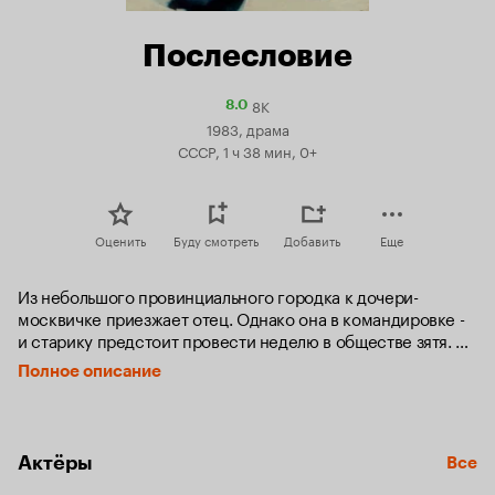
Послесловие
8K
Рейтинг
8.0
Кинопоиска
1983, драма
8.0
СССР, 1 ч 38 мин, 0+
Оценить
Буду смотреть
Добавить
Еще
Из небольшого провинциального городка к дочери-
москвичке приезжает отец. Однако она в командировке - 
и старику предстоит провести неделю в обществе зятя. 
Встречаются две личности, хоть и связанные семейными 
Полное описание
узами, но, по сути, незнакомые друг другу. Стоящие на 
разных жизненных позициях…
Актёры
Все