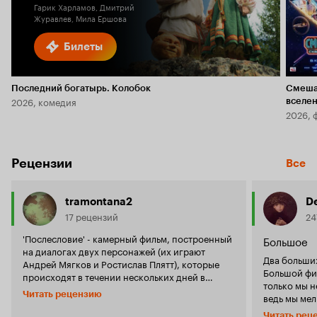
Гарик Харламов, Дмитрий
Журавлев, Мила Ершова
Билеты
Последний богатырь. Колобок
Смеша
2026, комедия
вселе
2026, 
Рецензии
Все
tramontana2
De
17 рецензий
24
'Послесловие' - камерный фильм, построенный
Большое
на диалогах двух персонажей (их играют
Два больши
Андрей Мягков и Ростислав Плятт), которые
Большой фильм. И жизнь-то ведь 
происходят в течении нескольких дней в
только мы н
одной московской квартире. Эти два
Читать рецензию
ведь мы мел
персонажа - молодой богатый интеллигент
мельчим мир 
(Мягков) и его тесть - 75-летний старик,
Читать рец