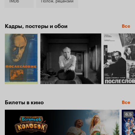
8.0
IMDb
Полож. рецензии
Кадры, постеры и обои
Все
Билеты в кино
Все
Рейт
6.5
Кино
6.5