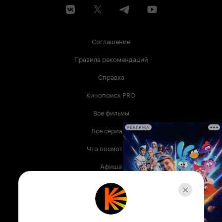
Соглашение
Правила рекомендаций
Справка
Кинопоиск PRO
Все фильмы
Все сериалы
РЕКЛАМА
Что посмотреть
Афиша
Музыка
Телепрограмма
Книги