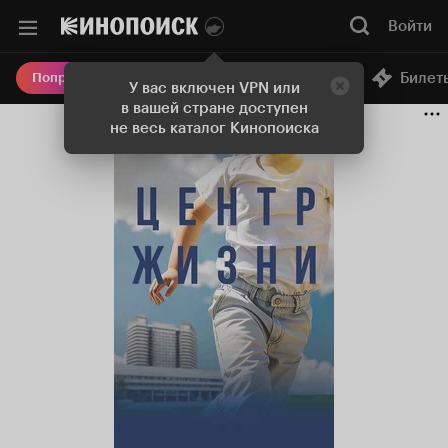
Войти
Онлайн-кинотеатр
Билет
Попробовать Плюс
У вас включен VPN или
в вашей стране доступен
не весь каталог Кинопоиска