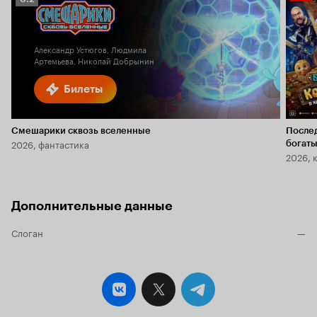
Кино
Кинопоиска
2.8
6.2
Александр Устюгов, Людмила
Артемьева, Николай Добрынин
Билеты
Смешарики сквозь вселенные
После
2026, фантастика
богаты
2026, 
Дополнительные данные
Слоган
—