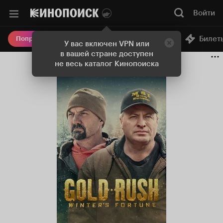
Войти
Онлайн-кинотеатр
Билет
Попробовать Плюс
У вас включен VPN или
в вашей стране доступен
не весь каталог Кинопоиска