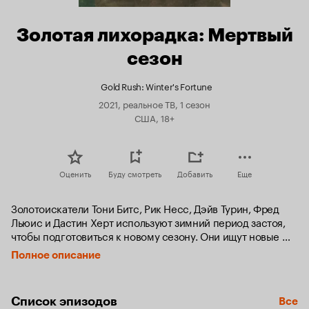
Золотая лихорадка: Мертвый
сезон
Gold Rush: Winter's Fortune
2021, реальное ТВ, 1 сезон
США, 18+
Оценить
Буду смотреть
Добавить
Еще
Золотоискатели Тони Битс, Рик Несс, Дэйв Турин, Фред 
Льюис и Дастин Херт используют зимний период застоя, 
чтобы подготовиться к новому сезону. Они ищут новые 
участки, разрабатывают планы и закупают тяжелую 
Полное описание
технику в условиях арктического холода и метели 
на Аляске и Юконе, где снег прочнее льда.
Список эпизодов
Все