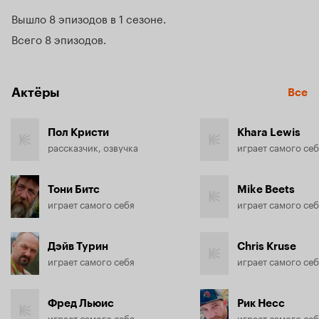
Вышло 8 эпизодов в 1 сезоне
Всего 8 эпизодов
Актёры
Все
Пол Кристи
Khara Lewis
рассказчик, озвучка
играет самого се
Тони Битс
Mike Beets
играет самого себя
играет самого се
Дэйв Турин
Chris Kruse
играет самого себя
играет самого се
Фред Льюис
Рик Несс
играет самого себя
играет самого се