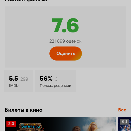
7.6
Рейтинг
221 899 оценок
Кинопо
Оценить
7.6
299
3
5.5
56%
IMDb
Полож. рецензии
Билеты в кино
Все
Рейт
6.1
Рейтинг
2.3
Кино
Кинопоиска