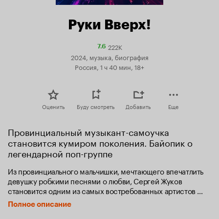
Руки Вверх!
222K
Рейтинг
7.6
Кинопоиска
2024, музыка, биография
7.6
Россия, 1 ч 40 мин, 18+
Оценить
Буду смотреть
Добавить
Еще
Провинциальный музыкант-самоучка 
становится кумиром поколения. Байопик о 
легендарной поп-группе
Из провинциального мальчишки, мечтающего впечатлить 
девушку робкими песнями о любви, Сергей Жуков 
становится одним из самых востребованных артистов 
страны и голосом целого поколения.
Полное описание