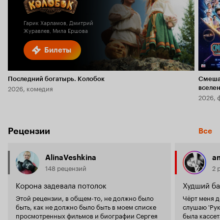
6.1
2.3
Гарик Харламов, Дмитрий
Журавлев, Мила Ершова
Билеты
Последний богатырь. Колобок
Смеша
2026, комедия
вселе
2026, 
Рецензии
Все
AlinaVeshkina
a
148 рецензий
2 
Корона задевала потолок
Худший ба
Этой рецензии, в общем-то, не должно было
Чёрт меня д
быть, как не должно было быть в моем списке
слушаю 'Руки
просмотренных фильмов и биографии Сергея
была кассет