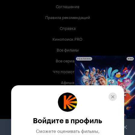
Соглашение
Правила рекомендаций
Справка
Кинопоиск PRO
Все фильмы
Все сериалы
РЕКЛАМА
Что посмотреть
Афиша
Музыка
Телепрограмма
Книги
Войдите в профиль
Служба поддержки
Сможете оценивать фильмы,
