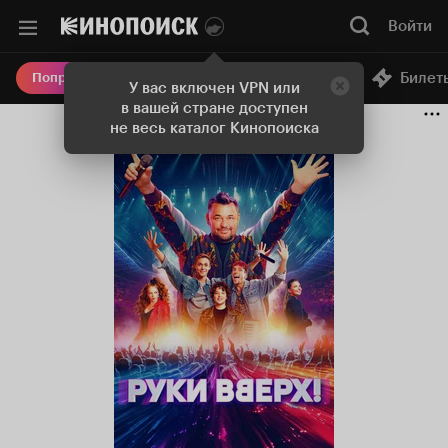
Войти
Онлайн-кинотеатр
Билет
Попробовать Плюс
У вас включен VPN или
в вашей стране доступен
не весь каталог Кинопоиска