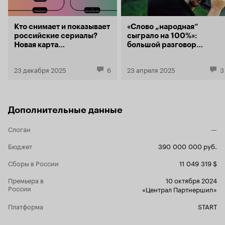
Кто снимает и показывает
«Слово „народная“
российские сериалы?
сыграло на 100%»:
Новая карта
большой разговор
сериалостроения
с Сергеем Жуковым,
который перешел из поп-
23 декабря 2025
6
23 апреля 2025
3
музыки в поп-кино
Дополнительные данные
Слоган
—
Бюджет
390 000 000 руб.
Сборы в России
11 049 319 $
Премьера в
10 октября 2024
России
«Централ Партнершип»
Платформа
START