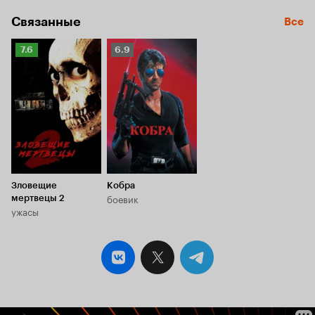
Связанные
Все
Рейтинг
Рейтинг
7.6
6.9
Кинопоиска
Кинопоиска
7.6
6.9
Зловещие
Кобра
боевик
мертвецы 2
ужасы