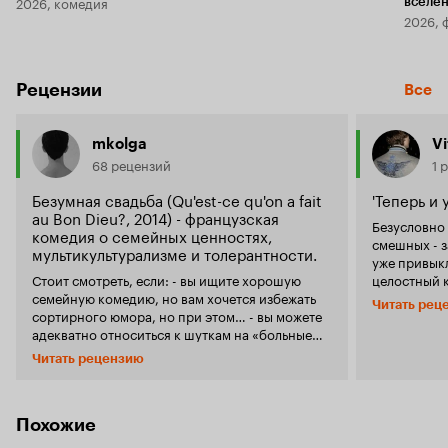
2026, комедия
вселе
2026, 
Рецензии
Все
mkolga
V
68 рецензий
1 
Безумная свадьба (Qu'est-ce qu'on a fait
'Теперь и
au Bon Dieu?, 2014) - французская
Безусловно 
комедия о семейных ценностях,
смешных - забавных полу
мультикультурализме и толерантности.
уже привыкл
Стоит смотреть, если: - вы ищите хорошую
целостный 
семейную комедию, но вам хочется избежать
Естественно
Читать рец
сортирного юмора, но при этом… - вы можете
потраченных
адекватно относиться к шуткам на «больные
без этого, н
темы» нашей современности и не только
кого уже эти
Читать рецензию
безболезненно их воспринимать, но и
поклонник 
наслаждаться их юмористическим эффектом -
так уж вышл
вы — ценитель французских комедий - вы
скептически. Начну, пожалуй, с того, что
просто хотите посмеяться и хорошо провести
семейный, с
Похожие
пару часов перед экраном Клод и Мари —
самое инте