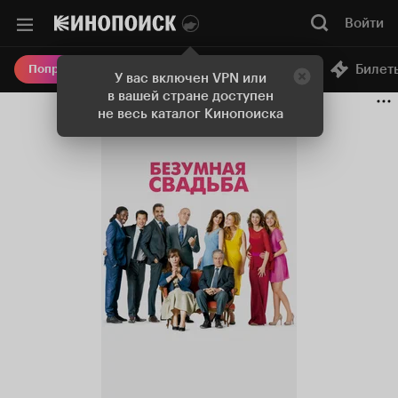
Войти
Онлайн-кинотеатр
Билет
Попробовать Плюс
У вас включен VPN или
в вашей стране доступен
не весь каталог Кинопоиска