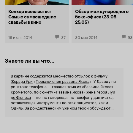
французская. Отличная возможность сменить
еще как во
голливудский рацион комедий на
просто сно
Кольцо всевластья:
Обзор международного
европейский, и просто искренне и вдоволь
сарказма в
Самые сумасшедшие
бокс-офиса (23.05—
посмеяться.
столько, чт
свадьбы в кино
25.05)
всем без ис
естественно
16 июля 2014
37
30 мая 2014
93
Знаете ли вы что...
В картине содержится множество отсылок к фильму
Жерара Ури
«
Приключения раввина Якова
». У Давиду на
рингтоне телефона — главная тема из «Раввина Якова».
Кроме того, по сюжету «Раввина Якова» жена героя
Луи
де Фюнеса
— вечно говорящая по телефону дантистка,
оставляющая инструменты во ртах пациентов, как и
Одиль. За рождественским ужином герои обсуждают
роль Луи де Фюнеса в том же фильме, а господина,
который здоровается в церкви с Клодом и его семьей, в
оригинале зовут мсье Жерар Ури.