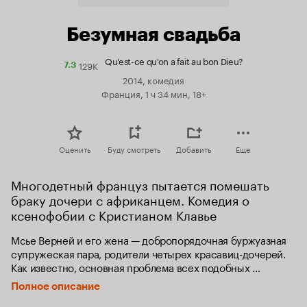
Безумная свадьба
Qu'est-ce qu'on a fait au bon Dieu?
129K
Рейтинг
7.3
Кинопоиска
2014, комедия
7.3
Франция, 1 ч 34 мин, 18+
Оценить
Буду смотреть
Добавить
Еще
Многодетный француз пытается помешать 
браку дочери с африканцем. Комедия о 
ксенофобии с Кристианом Клавье
Мсье Верней и его жена — добропорядочная буржуазная 
супружеская пара, родители четырех красавиц-дочерей. 
Как известно, основная проблема всех подобных 
семей — выдать дочек замуж. У семейства Верней такой 
Полное описание
проблемы нет. Три дочери уже нашли свое счастье, 