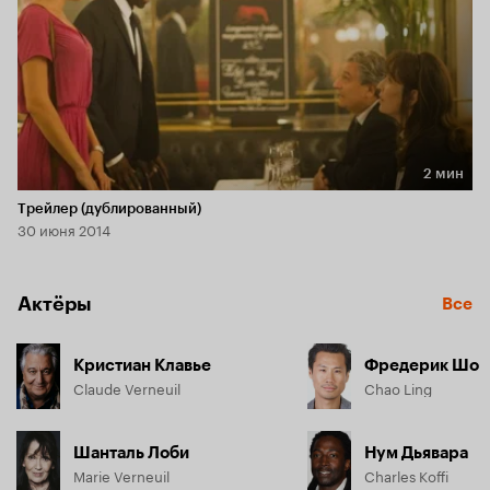
2 мин
Длительность 2 мин
Трейлер (дублированный)
30 июня 2014
Актёры
Все
Кристиан Клавье
Фредерик Шо
Claude Verneuil
Chao Ling
Шанталь Лоби
Нум Дьявара
Marie Verneuil
Charles Koffi