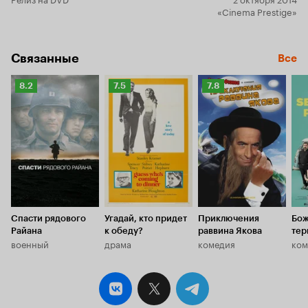
«Cinema Prestige»
Связанные
Все
Рейтинг
Рейтинг
Рейтинг
8.2
7.5
7.8
Кинопоиска
Кинопоиска
Кинопоиска
8.2
7.5
7.8
Спасти рядового
Угадай, кто придет
Приключения
Бож
Райана
к обеду?
раввина Якова
тер
военный
драма
комедия
ком