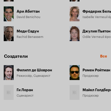
Ари Абиттан
Фредерик Бел
David Benichou
Меди Садун
Джулия Пьятон
Rachid Benassem
Odile Verneuil ép
Создатели
Все
Филипп де Шоврон
Ромен Ройтман
Режиссёр, Сценарист
Продюсер
Ги Лоран
Майкл Голдбер
Сценарист
Продюсер