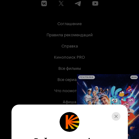
Соглашение
Правила рекомендаций
Справка
Кинопоиск PRO
Все фильмы
Все сериалы
РЕКЛАМА
Что посмотреть
Афиша
Музыка
Телепрограмма
Книги