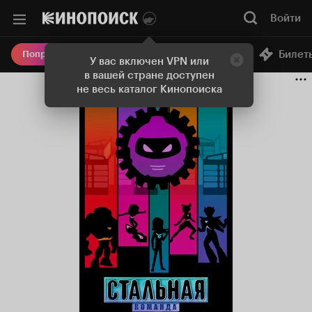
Войти
Онлайн-кинотеатр
Билет
Попробовать Плюс
У вас включен VPN или
в вашей стране доступен
не весь каталог Кинопоиска