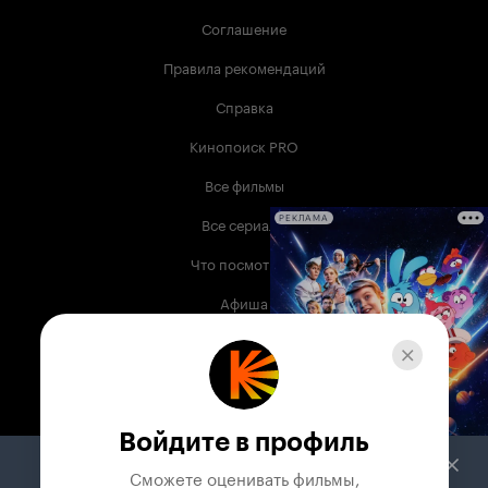
Соглашение
Правила рекомендаций
Справка
Кинопоиск PRO
Все фильмы
Все сериалы
РЕКЛАМА
Что посмотреть
Афиша
Музыка
Телепрограмма
Книги
Войдите в профиль
Служба поддержки
Сможете оценивать фильмы,
