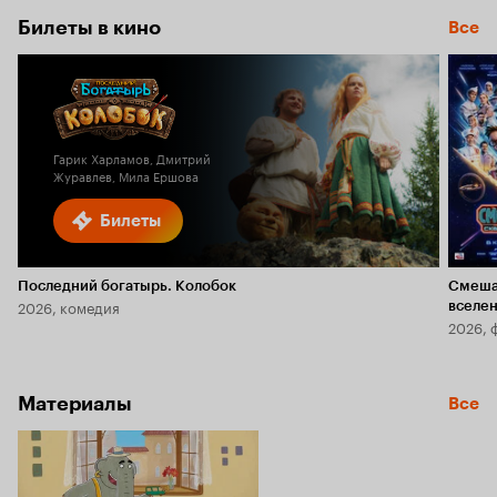
8.7
Билеты в кино
Все
Гарик Харламов, Дмитрий
Журавлев, Мила Ершова
Билеты
Последний богатырь. Колобок
Смеша
2026, комедия
вселе
2026, 
Материалы
Все