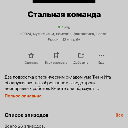
Стальная команда
27K
Рейтинг
8.7
Кинопоиска
с 2024, мультфильм, комедия, фантастика, 1 сезон
8.7
Россия, 12 мин, 6+
Оценить
Буду смотреть
Добавить
Еще
Два подростка с техническим складом ума Тин и Ита 
обнаруживают на заброшенном заводе троих 
неисправных роботов. Вместе они образуют 
разношерстную пожарную команду, чтобы защищать город 
Полное описание
и выследить неуловимого поджигателя. Но их главная 
задача — преодолеть свои индивидуальные страхи 
и недостатки и стать командой.
Список эпизодов
Все
Всего 26 эпизодов