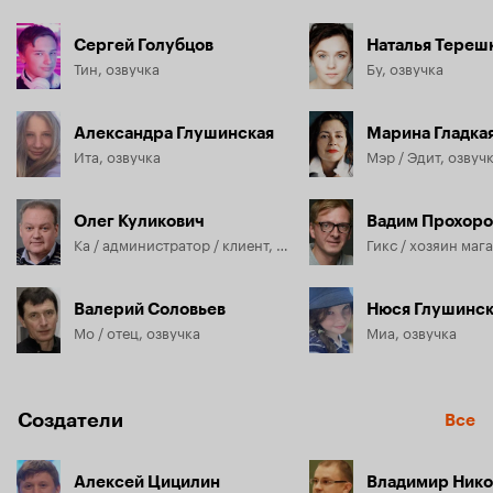
Сергей Голубцов
Наталья Тереш
Тин, озвучка
Бу, озвучка
Александра Глушинская
Марина Гладка
Ита, озвучка
Мэр / Эдит, озвуч
Олег Куликович
Вадим Прохоро
Ка / администратор / клиент, озвучка
Валерий Соловьев
Нюся Глушинск
Мо / отец, озвучка
Миа, озвучка
Создатели
Все
Алексей Цицилин
Владимир Нико