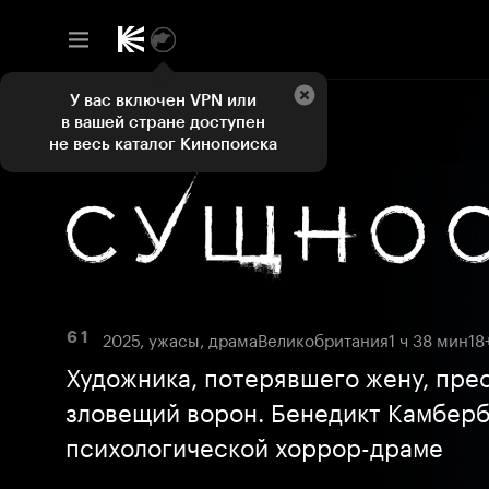
У вас включен VPN или
в вашей стране доступен
не весь каталог Кинопоиска
2025, ужасы, драма
Великобритания
1 ч 38 мин
18
6 1
Художника, потерявшего жену, пре
зловещий ворон. Бенедикт Камберб
психологической хоррор-драме