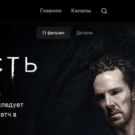
Главное
Каналы
О фильме
Детали
+
следует
этч в