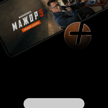
них, – рассказывал накануне съёмок
режиссёр картины Роман Гапанюк. – Мы
стараемся снимать полноценное интересное
зрительское кино. В советском кино была
только одна картина про ЛЭП (линия
электропередачи) – «Карьера Димы Горина»
(1961), где снимались Демьяненко,
Высоцкий. С тех пор больше ничего не
снимали на такую тему. Это связано с
определёнными техническими сложностями,
потому что нужно работать на большой
высоте. И наши актёры обязательно пройдут
спецподготовку, чтобы всё это уметь. Будет
Порадовало уже
много трюковых сцен».
обращение к новой для белорусского, как и
впрочем всего кинематографа, теме. Такое
сегодня встретишь редко. Каждая серия, по
сути, отдельная история, поэтому все восемь
серий превращаются в настоящий праздник
для кинозрителя, а если вдруг что-то
пропустишь – ничего сильно в сюжете не
потеряешь. Только первая и последняя серии
завязывают и логично завершают историю.