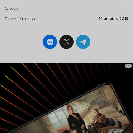
и обвинения в коррупции, использовании
приятельских отношений. И так далее...
Слоган
—
Впрочем, это дело прошлое. Главное, что
фильм всё же вышел на экраны, пусть и в не
Премьера в мире
16 октября 2019
совсем удобное для телезрителей раннее
утрешнее буднее время. Кстати, в свободном
доступе он пока так и не появился. Слежу за
проектом уже со стадии объявления о
киносъёмках, поэтому старался быть в курсе
всех дел и обстоятельств. Люди, которые
возводят линии электропередач и
эксплуатируют их, сами называют себя
«ЛЭПовцами». Работа у них далеко не сахар.
Тут и высота и высокое напряжение, и
постоянно возникающие внештатные
ситуации, постоянные разъезды, жизнь в
полевых условиях. Сериал знакомит зрителей с
бригадой ЛЭПовцев под руководством
опытного бригадира Владимира Ковалёва,
рассказывает о мужской дружбе и
взаимовыручке.
«– У нас нет главного героя.
Есть бригада из шести человек. В первой и
восьмой серии они все на экране. А в
остальных – отдельные истории каждого из