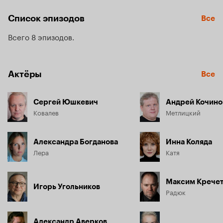
условиях. Сериал знакомит зрителей с бригадой 
ЛЭПовцев под руководством опытного бригадира 
Список эпизодов
Все
Владимира Ковалёва и рассказывает о мужской дружбе и 
взаимовыручке.
Всего 8 эпизодов
Актёры
Все
Сергей Юшкевич
Андрей Кочино
Ковалев
Метлицкий
Александра Богданова
Инна Коляда
Лера
Катя
Максим Крече
Игорь Угольников
Радюк
Александр Аверков