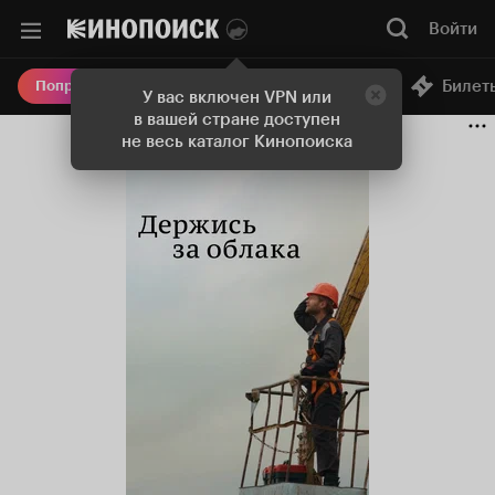
Войти
Онлайн-кинотеатр
Билет
Попробовать Плюс
У вас включен VPN или
в вашей стране доступен
не весь каталог Кинопоиска