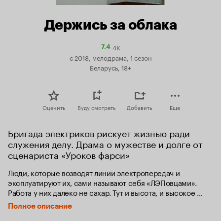
Держись за облака
4K
Рейтинг
7.4
Кинопоиска
с 2018, мелодрама, 1 сезон
7.4
Беларусь, 18+
Оценить
Буду смотреть
Добавить
Еще
Бригада электриков рискует жизнью ради 
служения делу. Драма о мужестве и долге от 
сценариста «Уроков фарси»
Люди, которые возводят линии электропередач и 
эксплуатируют их, сами называют себя «ЛЭПовцами». 
Работа у них далеко не сахар. Тут и высота, и высокое 
напряжение, и постоянно возникающие внештатные 
Полное описание
ситуации, постоянные разъезды, жизнь в полевых 