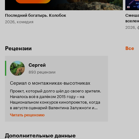
Последний богатырь. Колобок
Смеша
2026, комедия
вселе
2026, 
Рецензии
Все
Сергей
893 рецензии
Сериал о монтажниках-высотниках
Проект, который долго шёл до своего зрителя.
Началось всё в далёком 2015 году – на
Национальном конкурсе кинопроектов, когда
в августе сценарий Валентина Залужноги и
Ильи Цофина вышел победителем. И сразу же
Читать рецензию
скандал (как и с другим проектом –
«Автошкола»). Кто в курса – знает. И
приятельские отношения Романа Гапанюка с
тогдашним гендиректором «Беларусьфильма»
Дополнительные данные