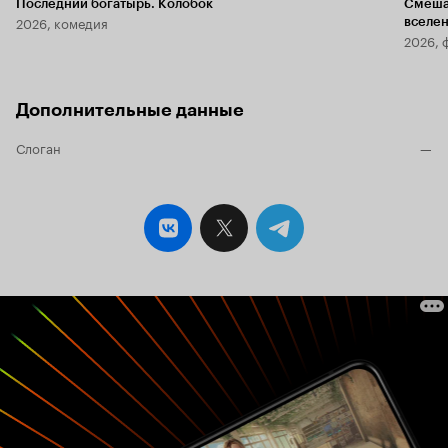
Последний богатырь. Колобок
Смеша
2026, комедия
вселе
2026, 
Дополнительные данные
Слоган
—