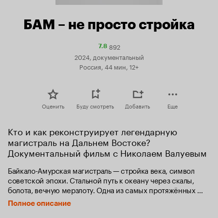
БАМ – не просто стройка
892
Рейтинг
7.8
Кинопоиска
2024, документальный
7.8
Россия, 44 мин, 12+
Оценить
Буду смотреть
Добавить
Еще
Кто и как реконструирует легендарную 
магистраль на Дальнем Востоке? 
Документальный фильм с Николаем Валуевым
Байкало-Амурская магистраль — стройка века, символ 
советской эпохи. Стальной путь к океану через скалы, 
болота, вечную мерзлоту. Одна из самых протяжённых 
железных дорог в мире — её длина превышает 4 тысячи 
Полное описание
километров. В строительстве БАМа участвовало около 