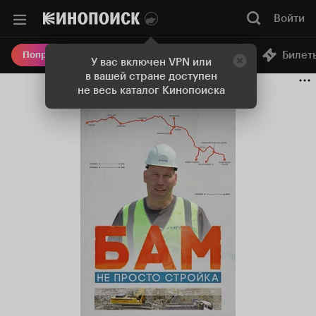
Войти
Онлайн-кинотеатр
Билет
Попробовать Плюс
У вас включен VPN или
в вашей стране доступен
не весь каталог Кинопоиска