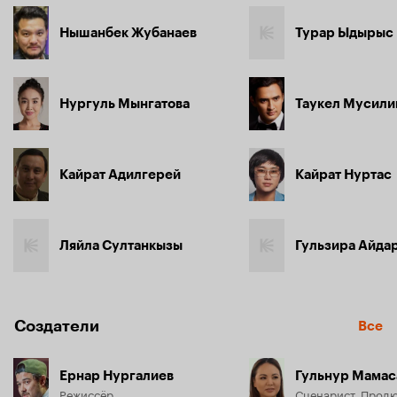
Нышанбек Жубанаев
Турар Ыдырыс
Нургуль Мынгатова
Таукел Мусил
Кайрат Адилгерей
Кайрат Нуртас
Ляйла Султанкызы
Гульзира Айда
Создатели
Все
Ернар Нургалиев
Гульнур Мамас
Режиссёр
Сценарист, Прод