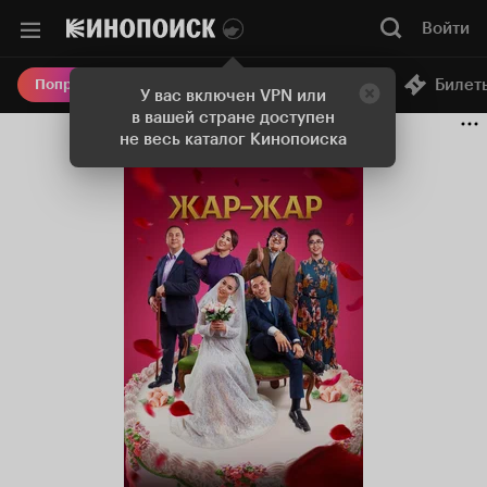
Войти
Онлайн-кинотеатр
Билет
Попробовать Плюс
У вас включен VPN или
в вашей стране доступен
не весь каталог Кинопоиска