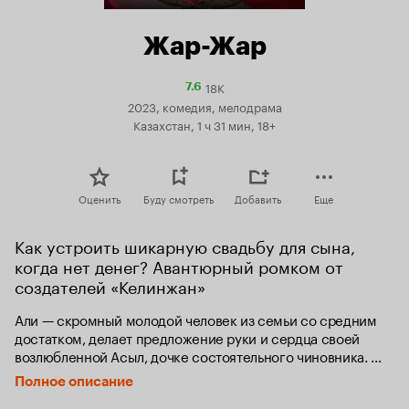
Жар-Жар
18K
Рейтинг
7.6
Кинопоиска
2023, комедия, мелодрама
7.6
Казахстан, 1 ч 31 мин, 18+
Оценить
Буду смотреть
Добавить
Еще
Как устроить шикарную свадьбу для сына, 
когда нет денег? Авантюрный ромком от 
создателей «Келинжан»
Али — скромный молодой человек из семьи со средним 
достатком, делает предложение руки и сердца своей 
возлюбленной Асыл, дочке состоятельного чиновника. 
Асыл соглашается, так как очень сильно любит Али. 
Полное описание
Родители Асыл не отказывают своей дочке и устраивают 