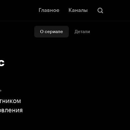
Главное
Каналы
О сериале
Детали
с
+
тником
овления