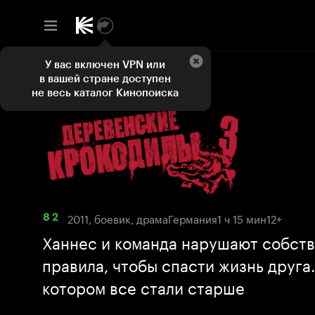
У вас включен VPN или
в вашей стране доступен
не весь каталог Кинопоиска
2011, боевик, драма
Германия
1 ч 15 мин
12+
8 2
Ханнес и команда нарушают собст
правила, чтобы спасти жизнь друга.
котором все стали старше