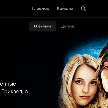
Главное
Каналы
О фильме
Детали
венные
 Триквел, в