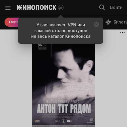
Войти
Онлайн-кинотеатр
Билет
Попробовать Плюс
У вас включен VPN или
в вашей стране доступен
не весь каталог Кинопоиска