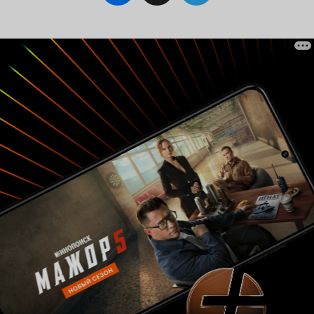
можно было «отделаться» каким-то одним
красивым актом, наподобие того, что сделал с
мусорщиками в фильме «Свалка» бразильский
художник Вик Мунис, пригласив их позировать
для своих картин, а потом взяв собой на
престижный аукцион и вручив каждому
вырученные от продажи картин деньги.
Возможно, что–то такое и планировалось
изначально, но по мере развития отношений с
Антоном, замысел всё углублялся и углублялся,
чтобы вывести в итоге к осознанию
абсолютной истины и одновременно
абсолютной «банальности». Всё дело в любви.
Антон – это та лакмусовая бумажка,
отражающая её уровень в обществе. Нет, не в
обществе. В окружающих его людях. Без неё он
хиреет, совсем как цветок без воды. С ней –
начинает преображаться. И то и другое
фиксирует камера. Мы видим постоянно
меняющийся процесс – то расцвета, то
увядания. Эксперимент, поставленный
обществом. Эксперимент уникальный уже
потому только, что поставлен на человеке, хотя
на людях ставить эксперименты вроде как
запрещено. Собственно, главная