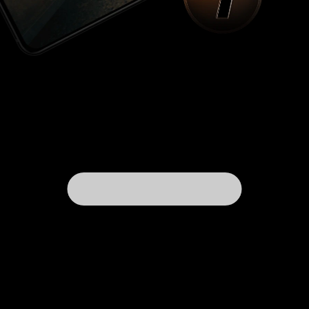
составляющая несанкционированного никем
опыта – мытарства аутиста Антона Харитонова
между его собственной питерской квартирой,
из которой когда-то давно ушёл отец и вот-вот
уйдет (в мир иной) мать, и разного рода
инстанциями. Я не могу вспомнить ни одного
фильма, где бы так наглядно была отражена
метаморфоза столь разительных перемен.
Антон, лишенный привычных защитных
механизмов адаптированного человека,
реагирует на всё непосредственным образом.
Поэтому с ним бессмысленно имитировать
добросердечность, поэтому фильм невольно
ставит далеко не утешительный диагноз
нашему миру и нашему времени. Такое
ощущение, что это кино снималось не четыре
года, а четверть века. И в нём сошлись в одной
точке последние десятилетия - стагнирующий
социализм 80-х, лихие 90-е и ново-русский
гламур нулевых. Я больше чем уверен, что все
четыре года, посвящённых Антону, Любовь
Аркус не думала ни о каком месседже
будущего фильма, ни о каких-то возможных
наградах. Все профессиональные