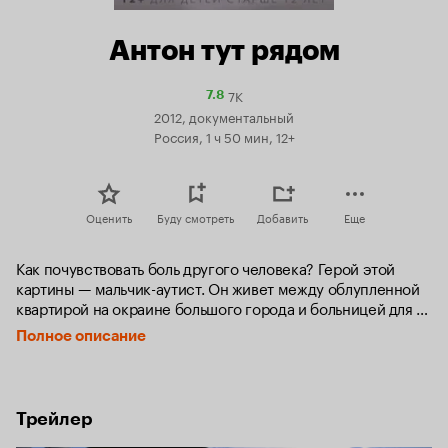
Антон тут рядом
7K
Рейтинг
7.8
Кинопоиска
2012, документальный
7.8
Россия, 1 ч 50 мин, 12+
Оценить
Буду смотреть
Добавить
Еще
Как почувствовать боль другого человека? Герой этой 
картины — мальчик-аутист. Он живет между облупленной 
квартирой на окраине большого города и больницей для 
умалишенных. В поле зрения камеры Антон попадает в тот 
Полное описание
момент, когда не сегодня-завтра он станет пациентом 
психоневрологического интерната — места, где люди с 
таким диагнозом, как у него, долго не живут. Автор — 
камера — герой. Расстояние между ними с каждой 
Трейлер
минутой сокращается, автору приходится войти в кадр и 
стать действующим лицом этой истории. Но это история 