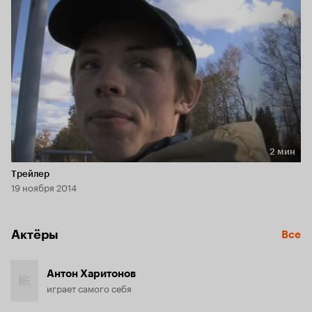
не о том, как один человек помог другому человеку, а о 
том, как один человек узнал себя в другом. О том, что в 
каждом из нас живет Другой, которого ежедневно 
приходится убивать в себе, чтобы выжить.
2 мин
Длительность 2 мин
Трейлер
19 ноября 2014
Актёры
Все
Антон Харитонов
играет самого себя