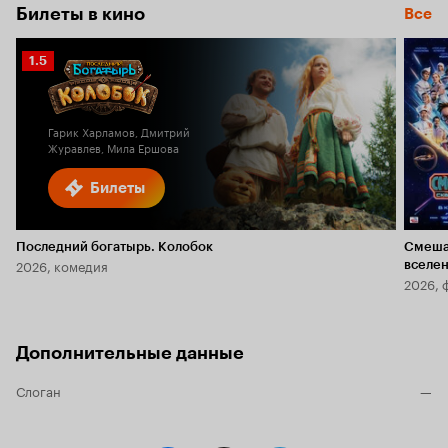
Билеты в кино
Все
Рейтинг
1.5
Кинопоиска
1.5
Гарик Харламов, Дмитрий
Журавлев, Мила Ершова
Билеты
Последний богатырь. Колобок
Смеша
2026, комедия
вселе
2026, 
Дополнительные данные
Слоган
—