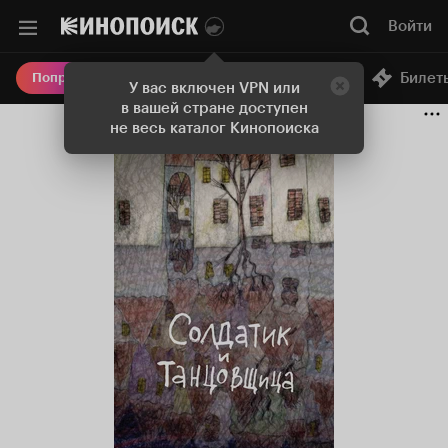
Войти
Онлайн-кинотеатр
Билет
Попробовать Плюс
У вас включен VPN или
в вашей стране доступен
не весь каталог Кинопоиска