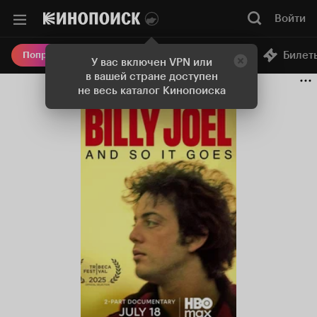
Войти
Онлайн-кинотеатр
Билет
Попробовать Плюс
У вас включен VPN или
в вашей стране доступен
не весь каталог Кинопоиска