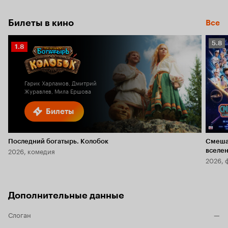
Билеты в кино
Все
Рейт
5.8
Рейтинг
1.8
Кино
Кинопоиска
5.8
1.8
Гарик Харламов, Дмитрий
Журавлев, Мила Ершова
Билеты
Последний богатырь. Колобок
Смеша
2026, комедия
вселе
2026, 
Дополнительные данные
Слоган
—