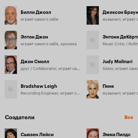
Билли Джоэл
Джексон Брау
играет самого себя
музыкант, играет 
Элтон Джон
Энтони ДеКёрт
играет самого себя, хроника
Джон Смолл
Judy Molinari
друг / Collaborator, играет самого себя
Sister, играет сам
Bradshaw Leigh
Пинк
Recording Engineer, играет самого себя
музыкант, играет 
Создатели
Все
Сьюзен Лейси
Эмма Пилдс