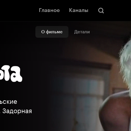
Главное
Каналы
О фильме
Детали
льские
. Задорная