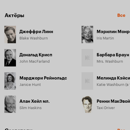
помогло Блейку излечиться от обиды.
Актёры
Все
Джеффри Линн
Мэрилин Монр
Blake Washburn
Iris Martin
Дональд Крисп
Барбара Браун
John MacFarland
Mrs. Washburn
Марджори Рейнольдс
Мелинда Кэйс
Janice Hunt
Алан Хейл мл.
Ренни МакЭвой
Slim Haskins
Taxi Driver