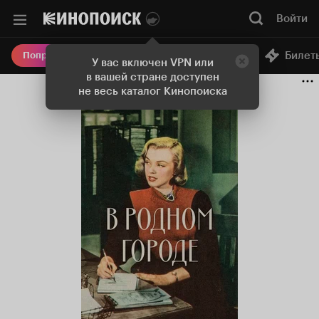
Войти
Онлайн-кинотеатр
Билет
Попробовать Плюс
У вас включен VPN или
в вашей стране доступен
не весь каталог Кинопоиска