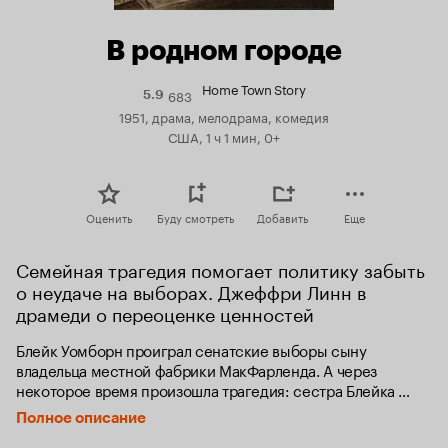
В родном городе
Home Town Story
683
Рейтинг
5.9
Кинопоиска
1951, драма, мелодрама, комедия
5.9
США, 1 ч 1 мин, 0+
Оценить
Буду смотреть
Добавить
Еще
Семейная трагедия помогает политику забыть 
о неудаче на выборах. Джеффри Линн в 
драмеди о переоценке ценностей
Блейк Уомборн проиграл сенатские выборы сыну 
владельца местной фабрики МакФарленда. А через 
некоторое время произошла трагедия: сестра Блейка 
провалилась в заброшенную шахту. Спасение девочки, в 
Полное описание
котором не последнюю роль сыграл МакФарленд, 