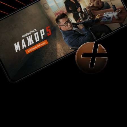
том же. Те, кто смотрел картину, также могут
заметить, что Пирсон в своей излюбленной
манере реализовал в фильме пословицу
'Не
плюй в колодец - пригодиться воды
, чем даже превзошёл примитивность
напиться'
первого фильма. Впрочем, чему тут можно
удивляться, ведь согласно истории,
производство и прокат фильма были
профинансированы корпорацией
'General
, так что, тут отпадают любые вопросы.
Motors'
Забавно, что в обеих этих картинах
эпизодические роли сыграла
.
Мэрилин Монро
Конкретно, в этом фильме, она появляется на
пару минут в роли секретарши в редакции
газеты. Можно сказать, что актриса была в этом
фильме забавна, но не более того. Остальные
актёрские работы в фильме вялые - актёры
просто точно выполняют возложенную на них
задачу, но не более того. Сам режиссёр
картины
после этого фильма с
Артур Пирсон
Голливудом распрощается, уйдя на ТВ, где
будет снимать сериалы и сам в них играть, и,
похоже там ему повезёт больше. Подводя