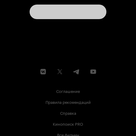
итоги по фильму, могу сказать что фильм
получился невероятно поучительно-
правильным, тошнотворно-морализаторским и
очень скушным. Не думаю, что данное зрелище
вообще стоит рекомендовать для просмотра!
Спасибо за внимание! 3 из 10
Соглашение
Правила рекомендаций
Справка
Кинопоиск PRO
Все фильмы