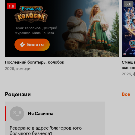
Рейт
5.8
Рейтинг
1.9
Кино
Кинопоиска
5.8
1.9
Гарик Харламов, Дмитрий
Журавлев, Мила Ершова
Билеты
Последний богатырь. Колобок
Смеша
2026, комедия
вселе
2026, 
Рецензии
Все
Ия Савинна
Реверанс в адрес 'благородного
большого бизнеса'!