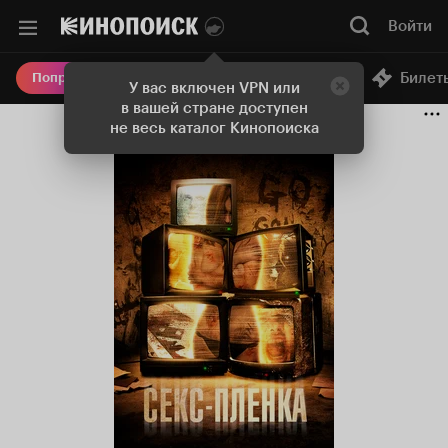
Войти
Онлайн-кинотеатр
Билет
Попробовать Плюс
У вас включен VPN или
в вашей стране доступен
не весь каталог Кинопоиска