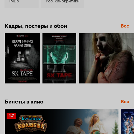
3.1
IMDb
Рос. кинокритики
Кадры, постеры и обои
Все
Билеты в кино
Все
Рейтинг
1.7
Кинопоиска
1.7