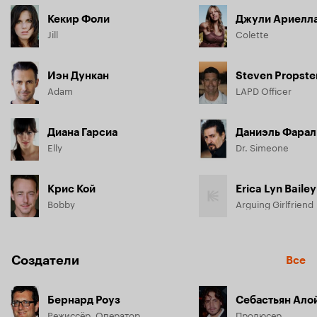
Кекир Фоли
Джули Ариелл
Jill
Colette
Иэн Дункан
Steven Propste
Adam
LAPD Officer
Диана Гарсиа
Даниэль Фарал
Elly
Dr. Simeone
Крис Кой
Erica Lyn Bailey
Bobby
Arguing Girlfriend
Создатели
Все
Бернард Роуз
Себастьян Ало
Режиссёр, Оператор
Продюсер