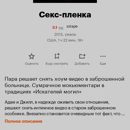
Секс-пленка
sxtape
11K
Рейтинг
3.1
Кинопоиска
2013, ужасы
3.1
США, 1 ч 22 мин, 18+
Оценить
Буду смотреть
Добавить
Еще
Пара решает снять хоум-видео в заброшенной 
больнице. Сумрачное мокьюментари в 
традициях «Искателей могил»
Адам и Джилл, в надежде оживить свои отношения, 
решают снять интимное видео в старом заброшенном 
особняке. Внезапно становится очевидным тот факт, что 
они вовсе не одиноки в этой новой зловещей среде. И 
Полное описание
вскоре пара понимает, что некоторые секс ленты вообще 