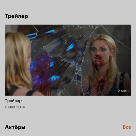
не стоит снимать, поскольку их странная затея 
молниеносно превращается в отчаянную борьбу за 
выживание…
Трейлер
2 мин
Длительность 2 мин
Трейлер
6 мая 2014
Актёры
Все