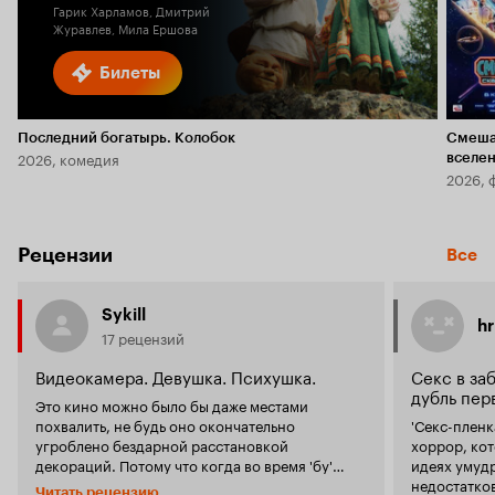
Гарик Харламов, Дмитрий
Журавлев, Мила Ершова
Билеты
Последний богатырь. Колобок
Смеша
2026, комедия
вселе
2026, 
Рецензии
Все
Sykill
h
17 рецензий
Видеокамера. Девушка. Психушка.
Секс в за
дубль пер
Это кино можно было бы даже местами
похвалить, не будь оно окончательно
'Секс-пленк
угроблено бездарной расстановкой
хоррор, ко
декораций. Потому что когда во время 'бу'
идеях умудр
момента из-за фанерных дверей и окон
недостатко
Читать рецензию