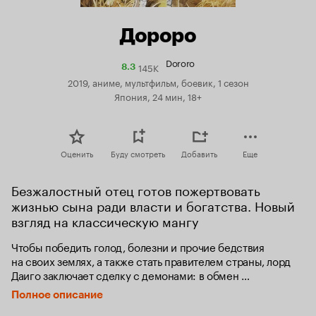
Дороро
Dororo
145K
Рейтинг
8.3
Кинопоиска
2019, аниме, мультфильм, боевик, 1 сезон
8.3
Япония, 24 мин, 18+
Оценить
Буду смотреть
Добавить
Еще
Безжалостный отец готов пожертвовать 
жизнью сына ради власти и богатства. Новый 
взгляд на классическую мангу
Чтобы победить голод, болезни и прочие бедствия 
на своих землях, а также стать правителем страны, лорд 
Даиго заключает сделку с демонами: в обмен 
на благополучие они могут забрать у него что угодно. 
Полное описание
Хитрые демоны выбирают органы и части тела только 