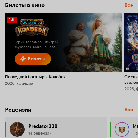
Билеты в кино
Все
Рейтинг
1.6
Кинопоиска
1.6
Гарик Харламов, Дмитрий
Журавлев, Мила Ершова
Билеты
Последний богатырь. Колобок
Смеша
2026, комедия
вселе
2026, 
Рецензии
Все
Predator338
Ив
14 рецензий
1 