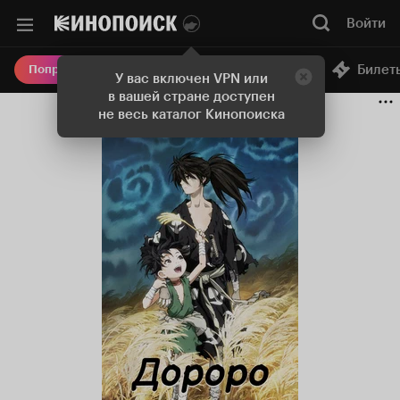
Войти
Онлайн-кинотеатр
Билет
Попробовать Плюс
У вас включен VPN или
в вашей стране доступен
не весь каталог Кинопоиска