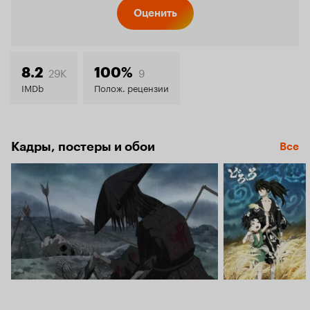
Кинопо
Оценить
8.3
29K
9
8.2
100%
IMDb
Полож. рецензии
Кадры, постеры и обои
Все