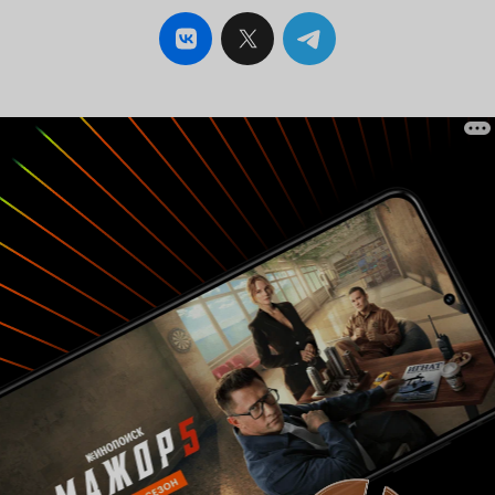
историки конечно могут не согласиться.
Атмосфера страны погрязшей в войнах
феодалов передана, по моему мнению,
превосходно. С героями всё тоже довольно
хорошо. Основные проработаны достойно и в
истории получают качественное развитие.
Второстепенные герои, в принципе, тоже, как
минимум для выполнения своей роли в сюжете.
И, чтобы не писать отдельным абзацем, тут же
скажу, что музыка довольно хороша. Особенно
мне понравилась вступительная заставка
первой половины сериала. Тут вы можете
подумать, что всё просто великолепно. Нет.
Совсем не так. Тут же и выстреливает название
обзора. Проблемы Дороро 2019 есть и они
реально могут испортить впечатления от всего
произведения. Во-первых, халтурная анимация
во второй половине. Реально, порой казалось,
будто у создателей кончился бюджет и они
начали экономить на детализации фонов и
проработке экшена. Однако к концу кое-как
всё же исправили. Однако серии 13-18 (19)
порой выглядят порой вырвиглазно. Во-
вторых, проседание повествования всё в той
же второй половине. Я не буду отмечать её в