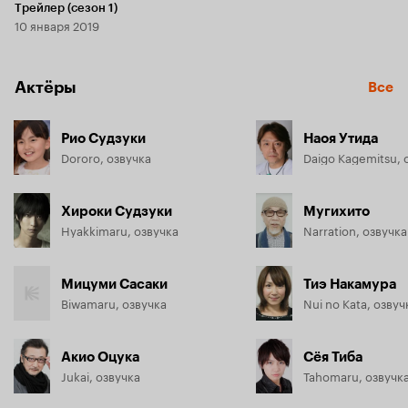
Трейлер (сезон 1)
10 января 2019
Актёры
Все
Рио Судзуки
Наоя Утида
Dororo, озвучка
Daigo Kagemitsu, 
Хироки Судзуки
Мугихито
Hyakkimaru, озвучка
Narration, озвучка
Мицуми Сасаки
Тиэ Накамура
Biwamaru, озвучка
Nui no Kata, озвуч
Акио Оцука
Сёя Тиба
Jukai, озвучка
Tahomaru, озвучк