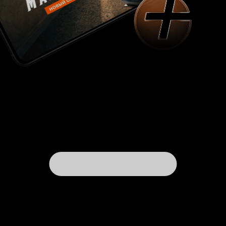
целом как минус, так она не так и плоха, но
повествование и откровенно филлерные
новеллы портят впечатление на фоне активно
развивающейся истории. Да и, как минимум, 2
истории в сериале (одна из них аж из 2-х
эпизодов) далеко не самые интересные и
затянутые. В-третьих, крайне неоднозначная
концовка. Я считаю, что она могла выйти
лучше. Такое чувство, что авторы поставили
себе в начале аниме такую планку качества, что
во второй половине не смогли выдержать. Но
всё же вторая половина далеко не плоха, а вот
конец сей истории для многих вполне может
оказаться. Он оставляет ощущение будто
создатели хотели угодить всем, попутно у них
поджимали сроки и хронометраж, а так же они
просто сами не знали как хотят закончить. В
итоге концовка довольно сумбурна и вызывает
много вопросов. Также перечёркивает
некоторые посылы, опуская образ одного из
персонажей. Но всё же оценить её вы должны
сами, ибо всё субъективно. В итоге, мы имеем
произведение с интересным мыслями и
посылами, с захватывающими историями,
хорошими персонажами, но при этом диким