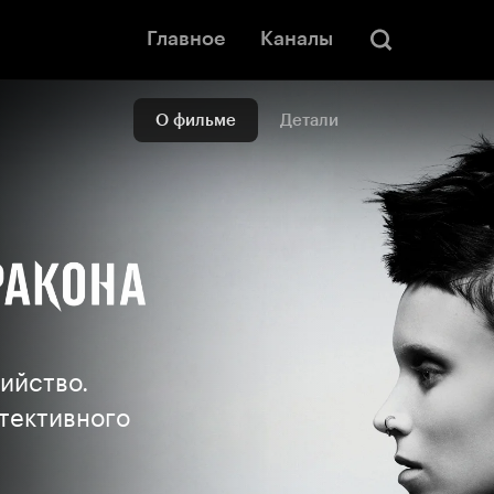
Главное
Каналы
О фильме
Детали
ийство.
тективного