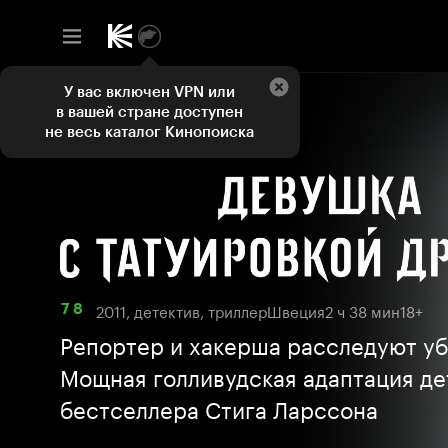
У вас включен VPN или
в вашей стране доступен
не весь каталог Кинопоиска
2011, детектив, триллер
Швеция
2 ч 38 мин
18+
7 8
Репортер и хакерша расследуют уб
Мощная голливудская адаптация де
бестселлера Стига Ларссона