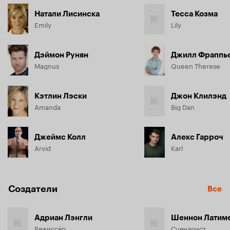
Натали Лисинска
Тесса Козма
Emily
Lily
Дэймон Рунян
Джилл Фраппь
Magnus
Queen Therese
Кэтлин Лэски
Джон Клилэнд
Amanda
Big Dan
Джеймс Колл
Алекс Гарроч
Arvid
Karl
Создатели
Все
Адриан Лэнгли
Шеннон Латим
Режиссёр
Сценарист