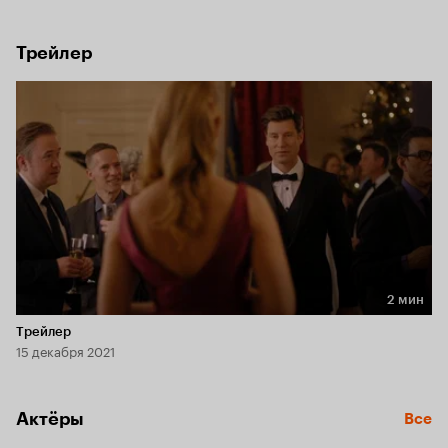
и высокомерный — совсем не любит рождественскую 
суету. Получится ли у Эмили устроить настоящее 
Рождество в этом уголке Вашингтона?
Трейлер
2 мин
Длительность 2 мин
Трейлер
15 декабря 2021
Актёры
Все