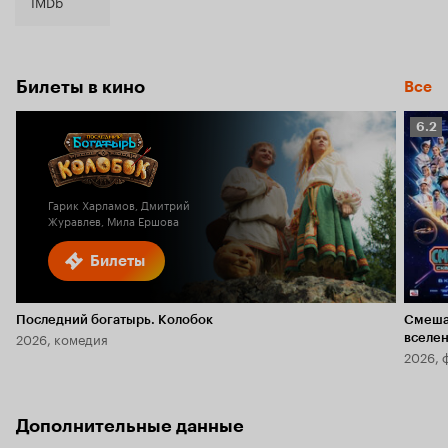
6.4
IMDb
Билеты в кино
Все
Рейт
6.2
Кино
6.2
Гарик Харламов, Дмитрий
Журавлев, Мила Ершова
Билеты
Последний богатырь. Колобок
Смеша
2026, комедия
вселе
2026, 
Дополнительные данные