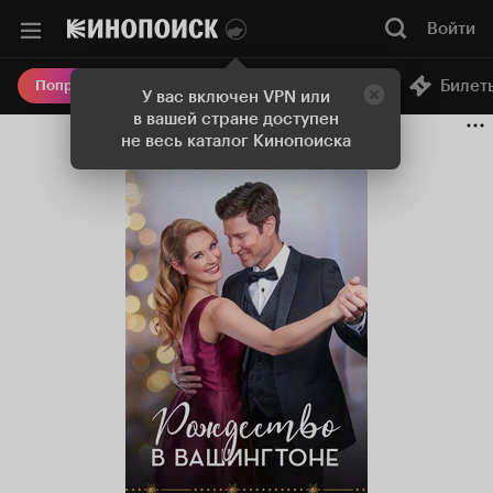
Войти
Онлайн-кинотеатр
Билет
Попробовать Плюс
У вас включен VPN или
в вашей стране доступен
не весь каталог Кинопоиска