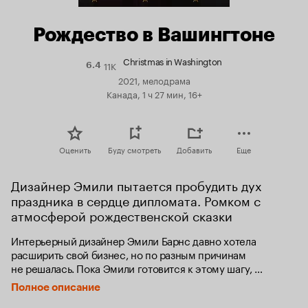
Рождество в Вашингтоне
Christmas in Washington
11K
Рейтинг
6.4
Кинопоиска
2021, мелодрама
6.4
Канада, 1 ч 27 мин, 16+
Оценить
Буду смотреть
Добавить
Еще
Дизайнер Эмили пытается пробудить дух 
праздника в сердце дипломата. Ромком с 
атмосферой рождественской сказки
Интерьерный дизайнер Эмили Барнс давно хотела 
расширить свой бизнес, но по разным причинам 
не решалась. Пока Эмили готовится к этому шагу, 
она получает задание украсить посольство в Вашингтоне 
Полное описание
к Рождеству. Посол — красивый, непредсказуемый 