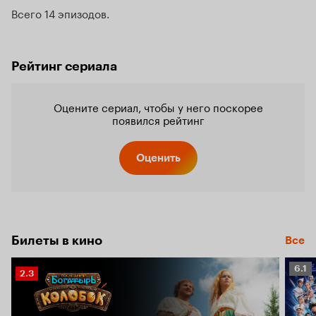
Всего 14 эпизодов
Рейтинг сериала
Оцените сериал, чтобы у него поскорее
появился рейтинг
Оценить
Билеты в кино
Все
Рейт
6.1
Рейтинг
2.3
Кино
Кинопоиска
6.1
2.3