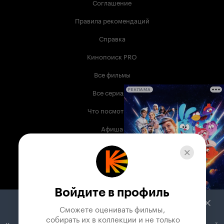
Соглашение
Правила рекомендаций
Справка
Кинопоиск PRO
Все фильмы
Все сериалы
РЕКЛАМА
Что посмотреть
Афиша
Музыка
Телепрограмма
Книги
Войдите в профиль
Служба поддержки
Сможете оценивать фильмы,

 собирать их в коллекции и не только