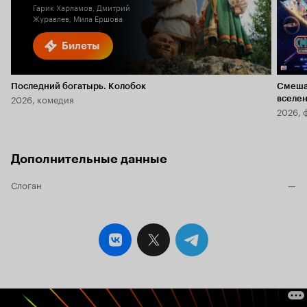
Гарик Харламов, Дмитрий
Журавлев, Мила Ершова
Билеты
Последний богатырь. Колобок
Смеша
2026, комедия
вселе
2026, 
Дополнительные данные
Слоган
—