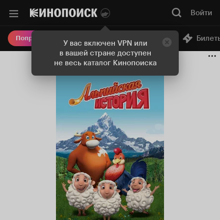
Войти
Онлайн-кинотеатр
Билет
Попробовать Плюс
У вас включен VPN или
в вашей стране доступен
не весь каталог Кинопоиска